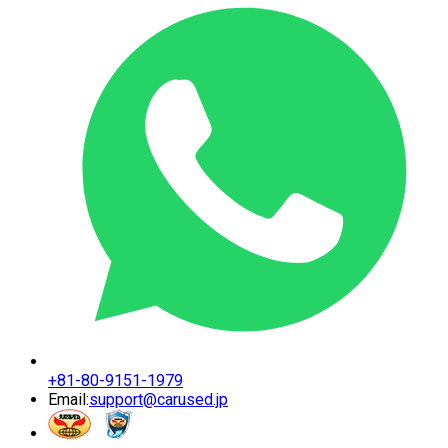
+81-80-9151-1979
Email:
support@carused.jp