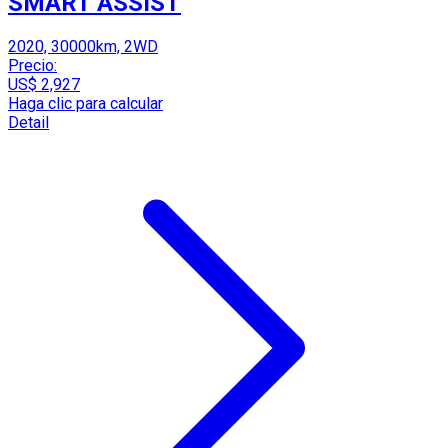
SMART ASSIST
2020, 30000km, 2WD
Precio:
US$ 2,927
Haga clic para calcular
Detail