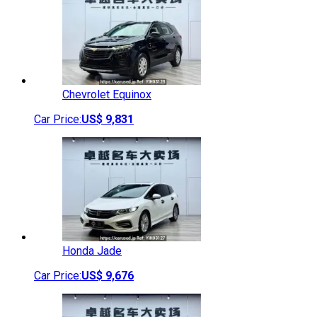
Chevrolet
Equinox
Car Price:
US$
9,831
Honda
Jade
Car Price:
US$
9,676