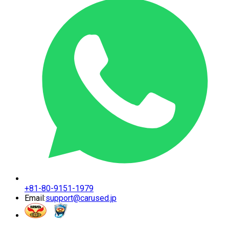
+81-80-9151-1979
Email:
support@carused.jp