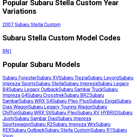
Popular
Subaru
Stella Custom
Year
Variations
2007
Subaru
Stella Custom
Subaru
Stella Custom
Model Codes
RN1
Popular
Subaru
Models
Subaru
Forester
Subaru
XV
Subaru
Trezia
Subaru
Levorg
Subaru
Impreza Sports
Subaru
Stella
Subaru
Impreza
Subaru
Legacy
B4
Subaru
Legacy Outback
Subaru
Sambar Truck
Subaru
Impreza G4
Subaru
Crosstrek
Subaru
BRZ
Subaru
Sambar
Subaru
WRX S4
Subaru
Pleo Plus
Subaru
Exiga
Subaru
Dias Wagon
Subaru
Legacy Touring Wagon
Subaru
Chiffon
Subaru
WRX Sti
Subaru
Pleo
Subaru
XV HYBRID
Subaru
Justy
Subaru
Sambar Dias
Subaru
Impreza
Sportswagon
Subaru
R2
Subaru
Impreza Wrx
Subaru
REX
Subaru
Outback
Subaru
Stella Custom
Subaru
R1
Subaru
Vivio