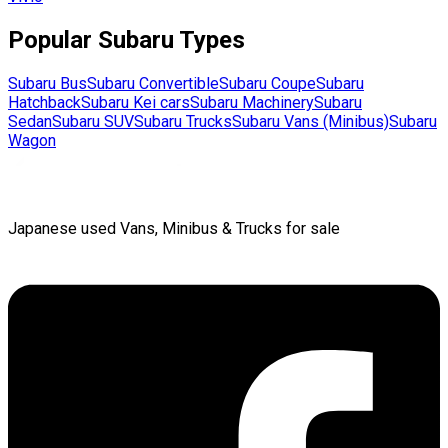
Popular
Subaru
Types
Subaru
Bus
Subaru
Convertible
Subaru
Coupe
Subaru
Hatchback
Subaru
Kei cars
Subaru
Machinery
Subaru
Sedan
Subaru
SUV
Subaru
Trucks
Subaru
Vans (Minibus)
Subaru
Wagon
Japanese used Vans, Minibus & Trucks for sale