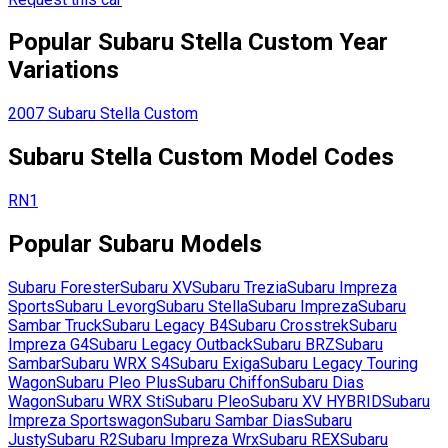
Popular
Subaru
Stella Custom
Year
Variations
2007
Subaru
Stella Custom
Subaru
Stella Custom
Model Codes
RN1
Popular
Subaru
Models
Subaru
Forester
Subaru
XV
Subaru
Trezia
Subaru
Impreza
Sports
Subaru
Levorg
Subaru
Stella
Subaru
Impreza
Subaru
Sambar Truck
Subaru
Legacy B4
Subaru
Crosstrek
Subaru
Impreza G4
Subaru
Legacy Outback
Subaru
BRZ
Subaru
Sambar
Subaru
WRX S4
Subaru
Exiga
Subaru
Legacy Touring
Wagon
Subaru
Pleo Plus
Subaru
Chiffon
Subaru
Dias
Wagon
Subaru
WRX Sti
Subaru
Pleo
Subaru
XV HYBRID
Subaru
Impreza Sportswagon
Subaru
Sambar Dias
Subaru
Justy
Subaru
R2
Subaru
Impreza Wrx
Subaru
REX
Subaru