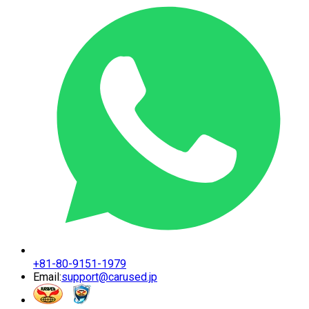
+81-80-9151-1979
Email:
support@carused.jp