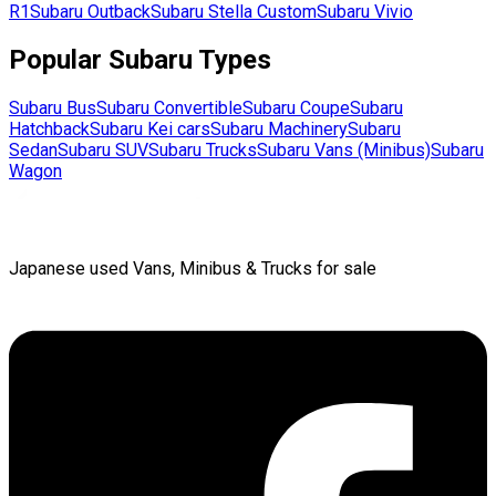
R1
Subaru
Outback
Subaru
Stella Custom
Subaru
Vivio
Popular
Subaru
Types
Subaru
Bus
Subaru
Convertible
Subaru
Coupe
Subaru
Hatchback
Subaru
Kei cars
Subaru
Machinery
Subaru
Sedan
Subaru
SUV
Subaru
Trucks
Subaru
Vans (Minibus)
Subaru
Wagon
Japanese used Vans, Minibus & Trucks for sale