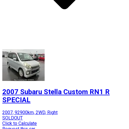
2007 Subaru Stella Custom RN1 R
SPECIAL
2007, 92900km, 2WD, Right
SOLDOUT
Click to Calculate
Request this car