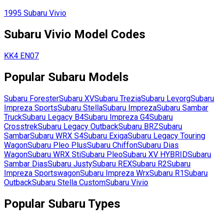
1995
Subaru
Vivio
Subaru
Vivio
Model Codes
KK4
EN07
Popular
Subaru
Models
Subaru
Forester
Subaru
XV
Subaru
Trezia
Subaru
Levorg
Subaru
Impreza Sports
Subaru
Stella
Subaru
Impreza
Subaru
Sambar
Truck
Subaru
Legacy B4
Subaru
Impreza G4
Subaru
Crosstrek
Subaru
Legacy Outback
Subaru
BRZ
Subaru
Sambar
Subaru
WRX S4
Subaru
Exiga
Subaru
Legacy Touring
Wagon
Subaru
Pleo Plus
Subaru
Chiffon
Subaru
Dias
Wagon
Subaru
WRX Sti
Subaru
Pleo
Subaru
XV HYBRID
Subaru
Sambar Dias
Subaru
Justy
Subaru
REX
Subaru
R2
Subaru
Impreza Sportswagon
Subaru
Impreza Wrx
Subaru
R1
Subaru
Outback
Subaru
Stella Custom
Subaru
Vivio
Popular
Subaru
Types