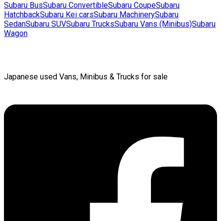
Subaru
Bus
Subaru
Convertible
Subaru
Coupe
Subaru
Hatchback
Subaru
Kei cars
Subaru
Machinery
Subaru
Sedan
Subaru
SUV
Subaru
Trucks
Subaru
Vans (Minibus)
Subaru
Wagon
Japanese used Vans, Minibus & Trucks for sale