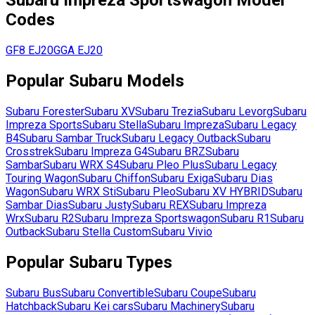
Subaru
Impreza Sportswagon
Model
Codes
GF8
EJ20
GGA
EJ20
Popular
Subaru
Models
Subaru
Forester
Subaru
XV
Subaru
Trezia
Subaru
Levorg
Subaru
Impreza Sports
Subaru
Stella
Subaru
Impreza
Subaru
Legacy
B4
Subaru
Sambar Truck
Subaru
Legacy Outback
Subaru
Crosstrek
Subaru
Impreza G4
Subaru
BRZ
Subaru
Sambar
Subaru
WRX S4
Subaru
Pleo Plus
Subaru
Legacy
Touring Wagon
Subaru
Chiffon
Subaru
Exiga
Subaru
Dias
Wagon
Subaru
WRX Sti
Subaru
Pleo
Subaru
XV HYBRID
Subaru
Sambar Dias
Subaru
Justy
Subaru
REX
Subaru
Impreza
Wrx
Subaru
R2
Subaru
Impreza Sportswagon
Subaru
R1
Subaru
Outback
Subaru
Stella Custom
Subaru
Vivio
Popular
Subaru
Types
Subaru
Bus
Subaru
Convertible
Subaru
Coupe
Subaru
Hatchback
Subaru
Kei cars
Subaru
Machinery
Subaru