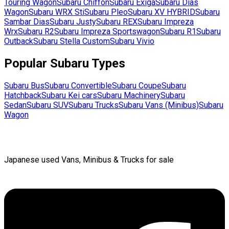
Touring Wagon
Subaru
Chiffon
Subaru
Exiga
Subaru
Dias
Wagon
Subaru
WRX Sti
Subaru
Pleo
Subaru
XV HYBRID
Subaru
Sambar Dias
Subaru
Justy
Subaru
REX
Subaru
Impreza
Wrx
Subaru
R2
Subaru
Impreza Sportswagon
Subaru
R1
Subaru
Outback
Subaru
Stella Custom
Subaru
Vivio
Popular
Subaru
Types
Subaru
Bus
Subaru
Convertible
Subaru
Coupe
Subaru
Hatchback
Subaru
Kei cars
Subaru
Machinery
Subaru
Sedan
Subaru
SUV
Subaru
Trucks
Subaru
Vans (Minibus)
Subaru
Wagon
Japanese used Vans, Minibus & Trucks for sale