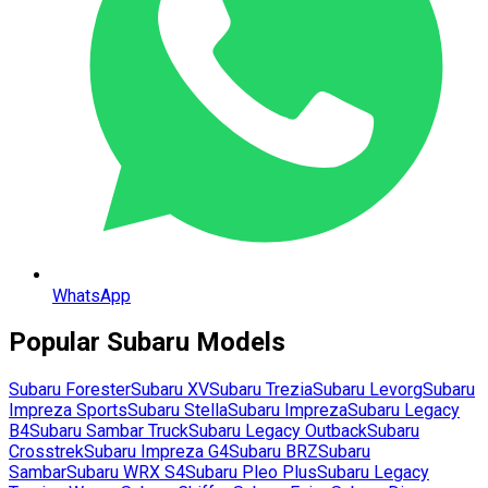
WhatsApp
Popular
Subaru
Models
Subaru
Forester
Subaru
XV
Subaru
Trezia
Subaru
Levorg
Subaru
Impreza Sports
Subaru
Stella
Subaru
Impreza
Subaru
Legacy
B4
Subaru
Sambar Truck
Subaru
Legacy Outback
Subaru
Crosstrek
Subaru
Impreza G4
Subaru
BRZ
Subaru
Sambar
Subaru
WRX S4
Subaru
Pleo Plus
Subaru
Legacy