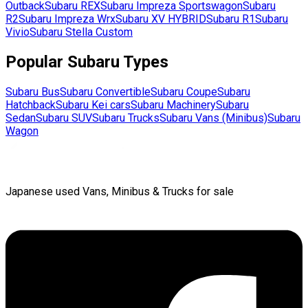
Outback
Subaru
REX
Subaru
Impreza Sportswagon
Subaru
R2
Subaru
Impreza Wrx
Subaru
XV HYBRID
Subaru
R1
Subaru
Vivio
Subaru
Stella Custom
Popular
Subaru
Types
Subaru
Bus
Subaru
Convertible
Subaru
Coupe
Subaru
Hatchback
Subaru
Kei cars
Subaru
Machinery
Subaru
Sedan
Subaru
SUV
Subaru
Trucks
Subaru
Vans (Minibus)
Subaru
Wagon
Japanese used Vans, Minibus & Trucks for sale