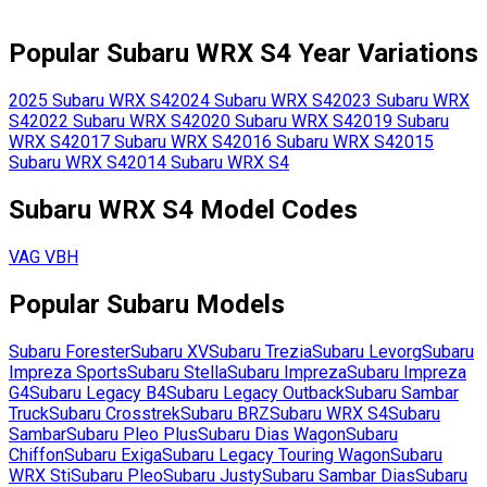
Popular
Subaru
WRX S4
Year Variations
2025
Subaru
WRX S4
2024
Subaru
WRX S4
2023
Subaru
WRX
S4
2022
Subaru
WRX S4
2020
Subaru
WRX S4
2019
Subaru
WRX S4
2017
Subaru
WRX S4
2016
Subaru
WRX S4
2015
Subaru
WRX S4
2014
Subaru
WRX S4
Subaru
WRX S4
Model Codes
VAG
VBH
Popular
Subaru
Models
Subaru
Forester
Subaru
XV
Subaru
Trezia
Subaru
Levorg
Subaru
Impreza Sports
Subaru
Stella
Subaru
Impreza
Subaru
Impreza
G4
Subaru
Legacy B4
Subaru
Legacy Outback
Subaru
Sambar
Truck
Subaru
Crosstrek
Subaru
BRZ
Subaru
WRX S4
Subaru
Sambar
Subaru
Pleo Plus
Subaru
Dias Wagon
Subaru
Chiffon
Subaru
Exiga
Subaru
Legacy Touring Wagon
Subaru
WRX Sti
Subaru
Pleo
Subaru
Justy
Subaru
Sambar Dias
Subaru