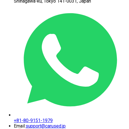
Shinagawa-ku,
Tokyo 141-0031, Japan
+81-80-9151-1979
Email:
support@carused.jp