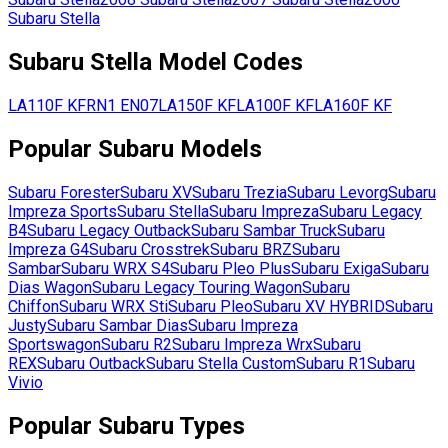
Subaru
Stella
Subaru
Stella
Model Codes
LA110F
KF
RN1
EN07
LA150F
KF
LA100F
KF
LA160F
KF
Popular
Subaru
Models
Subaru
Forester
Subaru
XV
Subaru
Trezia
Subaru
Levorg
Subaru
Impreza Sports
Subaru
Stella
Subaru
Impreza
Subaru
Legacy
B4
Subaru
Legacy Outback
Subaru
Sambar Truck
Subaru
Impreza G4
Subaru
Crosstrek
Subaru
BRZ
Subaru
Sambar
Subaru
WRX S4
Subaru
Pleo Plus
Subaru
Exiga
Subaru
Dias Wagon
Subaru
Legacy Touring Wagon
Subaru
Chiffon
Subaru
WRX Sti
Subaru
Pleo
Subaru
XV HYBRID
Subaru
Justy
Subaru
Sambar Dias
Subaru
Impreza
Sportswagon
Subaru
R2
Subaru
Impreza Wrx
Subaru
REX
Subaru
Outback
Subaru
Stella Custom
Subaru
R1
Subaru
Vivio
Popular
Subaru
Types