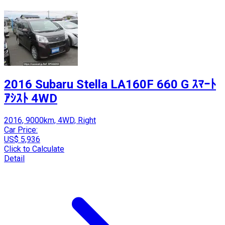
2016 Subaru Stella LA160F 660 G ｽﾏｰﾄ
ｱｼｽﾄ 4WD
2016, 9000km, 4WD, Right
Car Price:
US$ 5,936
Click to Calculate
Detail