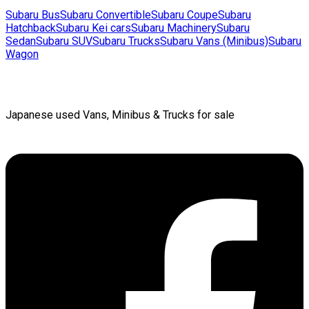
Subaru
Bus
Subaru
Convertible
Subaru
Coupe
Subaru
Hatchback
Subaru
Kei cars
Subaru
Machinery
Subaru
Sedan
Subaru
SUV
Subaru
Trucks
Subaru
Vans (Minibus)
Subaru
Wagon
Japanese used Vans, Minibus & Trucks for sale