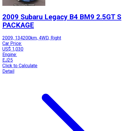
2009 Subaru Legacy B4 BM9 2.5GT S
PACKAGE
2009, 134200km, 4WD, Right
Car Price:
US$ 1,030
Engine:
EJ25
Click to Calculate
Detail