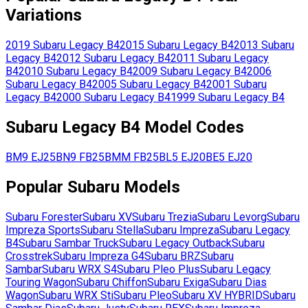
Variations
2019
Subaru
Legacy B4
2015
Subaru
Legacy B4
2013
Subaru
Legacy B4
2012
Subaru
Legacy B4
2011
Subaru
Legacy
B4
2010
Subaru
Legacy B4
2009
Subaru
Legacy B4
2006
Subaru
Legacy B4
2005
Subaru
Legacy B4
2001
Subaru
Legacy B4
2000
Subaru
Legacy B4
1999
Subaru
Legacy B4
Subaru
Legacy B4
Model Codes
BM9
EJ25
BN9
FB25
BMM
FB25
BL5
EJ20
BE5
EJ20
Popular
Subaru
Models
Subaru
Forester
Subaru
XV
Subaru
Trezia
Subaru
Levorg
Subaru
Impreza Sports
Subaru
Stella
Subaru
Impreza
Subaru
Legacy
B4
Subaru
Sambar Truck
Subaru
Legacy Outback
Subaru
Crosstrek
Subaru
Impreza G4
Subaru
BRZ
Subaru
Sambar
Subaru
WRX S4
Subaru
Pleo Plus
Subaru
Legacy
Touring Wagon
Subaru
Chiffon
Subaru
Exiga
Subaru
Dias
Wagon
Subaru
WRX Sti
Subaru
Pleo
Subaru
XV HYBRID
Subaru