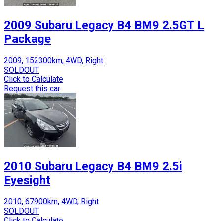
2009 Subaru Legacy B4 BM9 2.5GT L
Package
2009, 152300km, 4WD, Right
SOLDOUT
Click to Calculate
Request this car
2010 Subaru Legacy B4 BM9 2.5i
Eyesight
2010, 67900km, 4WD, Right
SOLDOUT
Click to Calculate