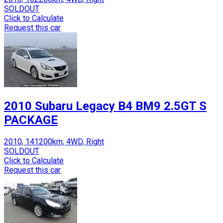
SOLDOUT
Click to Calculate
Request this car
2010 Subaru Legacy B4 BM9 2.5GT S
PACKAGE
2010, 141200km, 4WD, Right
SOLDOUT
Click to Calculate
Request this car