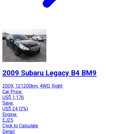
2009 Subaru Legacy B4 BM9
2009, 121200km, 4WD, Right
Car Price:
US$ 1,176
Save:
US$ 24 (2%)
Engine:
EJ25
Click to Calculate
Detail