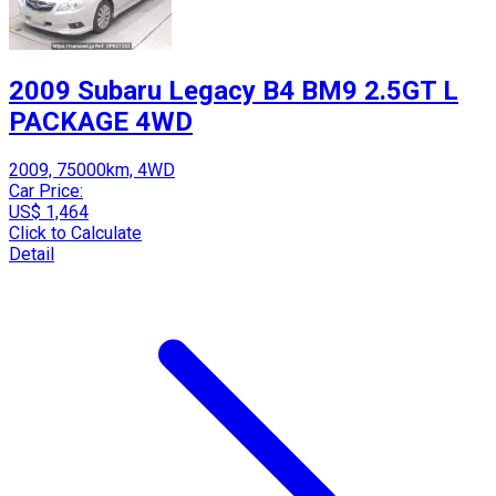
2009 Subaru Legacy B4 BM9 2.5GT L
PACKAGE 4WD
2009, 75000km, 4WD
Car Price:
US$ 1,464
Click to Calculate
Detail