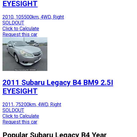
EYESIGHT
2010, 105500km, 4WD, Right
SOLDOUT
Click to Calculate
Request this car
2011 Subaru Legacy B4 BM9 2.5I
EYESIGHT
2011, 75200km, 4WD, Right
SOLDOUT
Click to Calculate
Request this car
Popular
Subaru
Legacy B4
Year