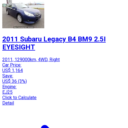
2011 Subaru Legacy B4 BM9 2.5I
EYESIGHT
2011, 129000km, 4WD, Right
Car Price:
US$ 1,164
Save:
US$ 36 (3%)
Engine:
EJ25
Click to Calculate
Detail