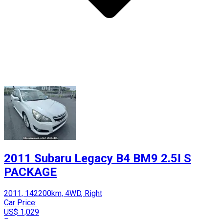
2011 Subaru Legacy B4 BM9 2.5I S
PACKAGE
2011, 142200km, 4WD, Right
Car Price:
US$ 1,029