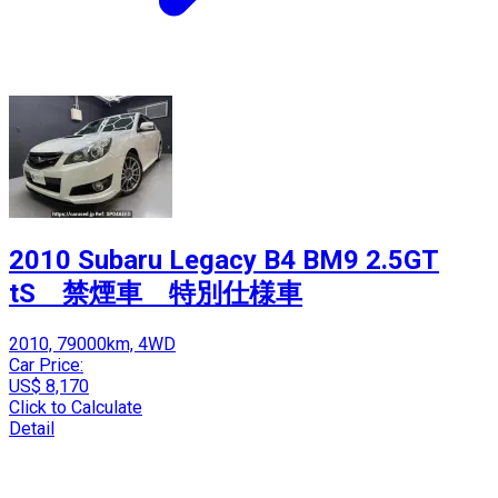
2010 Subaru Legacy B4 BM9 2.5GT
tS 禁煙車 特別仕様車
2010, 79000km, 4WD
Car Price:
US$ 8,170
Click to Calculate
Detail