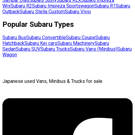
Sambar Dias
Subaru
Justy
Subaru
REX
Subaru
Impreza
Wrx
Subaru
R2
Subaru
Impreza Sportswagon
Subaru
R1
Subaru
Outback
Subaru
Stella Custom
Subaru
Vivio
Popular
Subaru
Types
Subaru
Bus
Subaru
Convertible
Subaru
Coupe
Subaru
Hatchback
Subaru
Kei cars
Subaru
Machinery
Subaru
Sedan
Subaru
SUV
Subaru
Trucks
Subaru
Vans (Minibus)
Subaru
Wagon
Japanese used Vans, Minibus & Trucks for sale