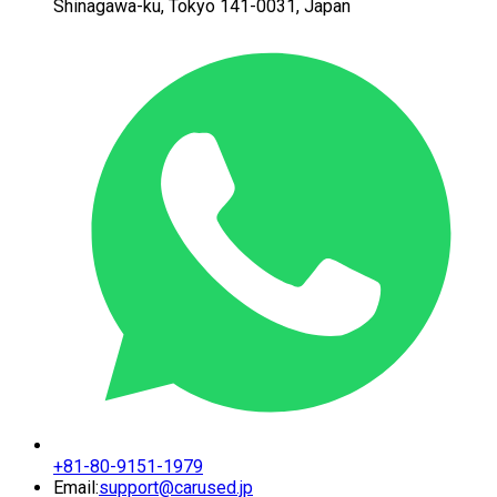
Shinagawa-ku,
Tokyo 141-0031, Japan
+81-80-9151-1979
Email:
support@carused.jp