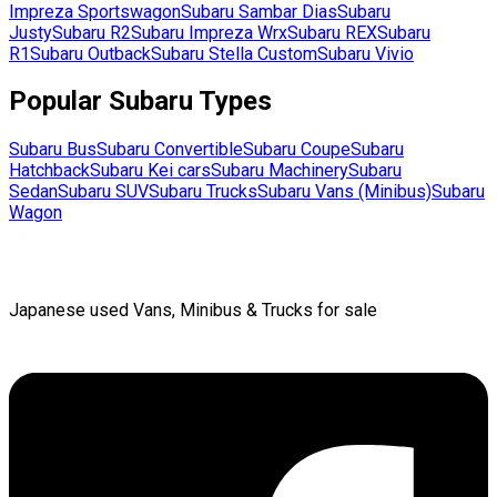
Impreza Sportswagon
Subaru
Sambar Dias
Subaru
Justy
Subaru
R2
Subaru
Impreza Wrx
Subaru
REX
Subaru
R1
Subaru
Outback
Subaru
Stella Custom
Subaru
Vivio
Popular
Subaru
Types
Subaru
Bus
Subaru
Convertible
Subaru
Coupe
Subaru
Hatchback
Subaru
Kei cars
Subaru
Machinery
Subaru
Sedan
Subaru
SUV
Subaru
Trucks
Subaru
Vans (Minibus)
Subaru
Wagon
Japanese used Vans, Minibus & Trucks for sale