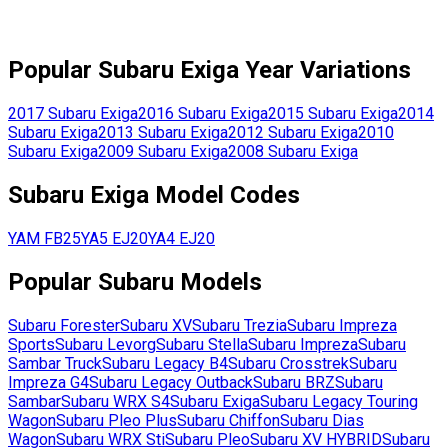
Popular
Subaru
Exiga
Year Variations
2017
Subaru
Exiga
2016
Subaru
Exiga
2015
Subaru
Exiga
2014
Subaru
Exiga
2013
Subaru
Exiga
2012
Subaru
Exiga
2010
Subaru
Exiga
2009
Subaru
Exiga
2008
Subaru
Exiga
Subaru
Exiga
Model Codes
YAM
FB25
YA5
EJ20
YA4
EJ20
Popular
Subaru
Models
Subaru
Forester
Subaru
XV
Subaru
Trezia
Subaru
Impreza
Sports
Subaru
Levorg
Subaru
Stella
Subaru
Impreza
Subaru
Sambar Truck
Subaru
Legacy B4
Subaru
Crosstrek
Subaru
Impreza G4
Subaru
Legacy Outback
Subaru
BRZ
Subaru
Sambar
Subaru
WRX S4
Subaru
Exiga
Subaru
Legacy Touring
Wagon
Subaru
Pleo Plus
Subaru
Chiffon
Subaru
Dias
Wagon
Subaru
WRX Sti
Subaru
Pleo
Subaru
XV HYBRID
Subaru