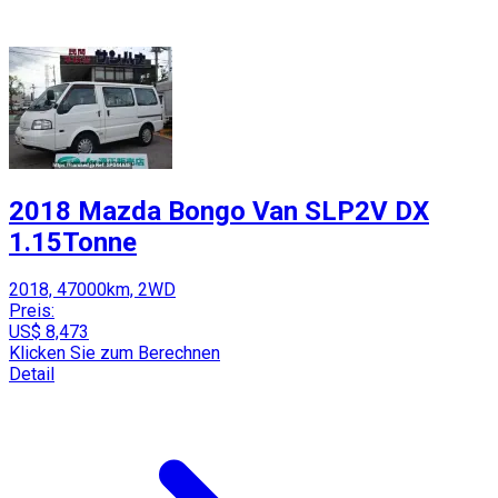
2018 Mazda Bongo Van SLP2V DX
1.15Tonne
2018, 47000km, 2WD
Preis:
US$ 8,473
Klicken Sie zum Berechnen
Detail