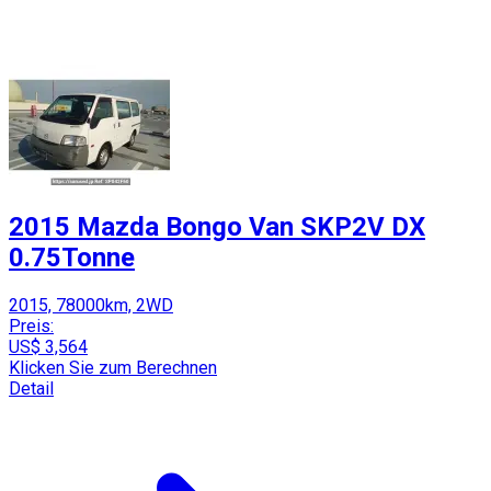
2015 Mazda Bongo Van SKP2V DX
0.75Tonne
2015, 78000km, 2WD
Preis:
US$ 3,564
Klicken Sie zum Berechnen
Detail