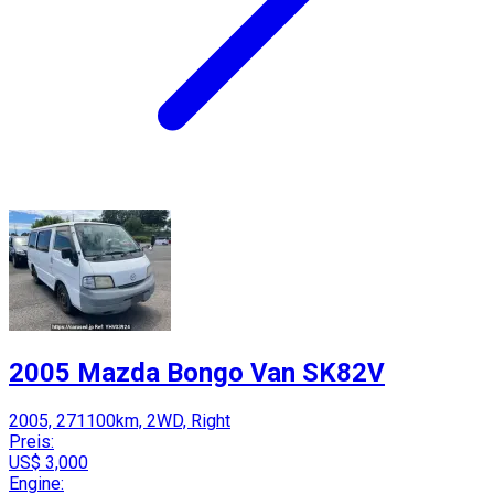
2005 Mazda Bongo Van SK82V
2005, 271100km, 2WD, Right
Preis:
US$ 3,000
Engine: