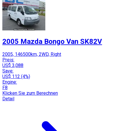
2005 Mazda Bongo Van SK82V
2005, 146500km, 2WD, Right
Preis:
US$ 3,088
Save:
US$ 112 (4%)
Engine:
F8
Klicken Sie zum Berechnen
Detail