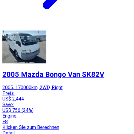
2005 Mazda Bongo Van SK82V
2005, 170000km, 2WD, Right
Preis:
US$ 2,444
Save:
US$ 756 (24%)
Engine:
F8
Klicken Sie zum Berechnen
Detail