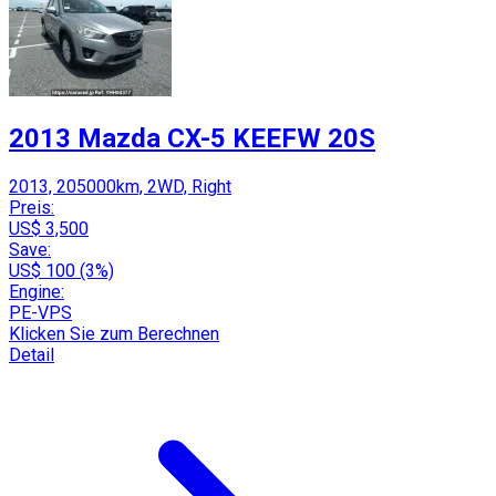
2013 Mazda CX-5 KEEFW 20S
2013, 205000km, 2WD, Right
Preis:
US$ 3,500
Save:
US$ 100 (3%)
Engine:
PE-VPS
Klicken Sie zum Berechnen
Detail