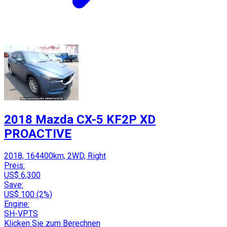
2018 Mazda CX-5 KF2P XD
PROACTIVE
2018, 164400km, 2WD, Right
Preis:
US$ 6,300
Save:
US$ 100 (2%)
Engine:
SH-VPTS
Klicken Sie zum Berechnen