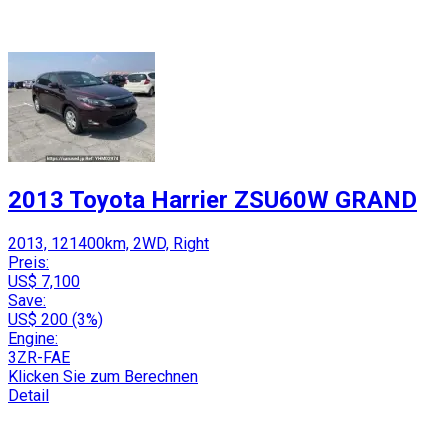
2013 Toyota Harrier ZSU60W GRAND
2013, 121400km, 2WD, Right
Preis:
US$ 7,100
Save:
US$ 200 (3%)
Engine:
3ZR-FAE
Klicken Sie zum Berechnen
Detail