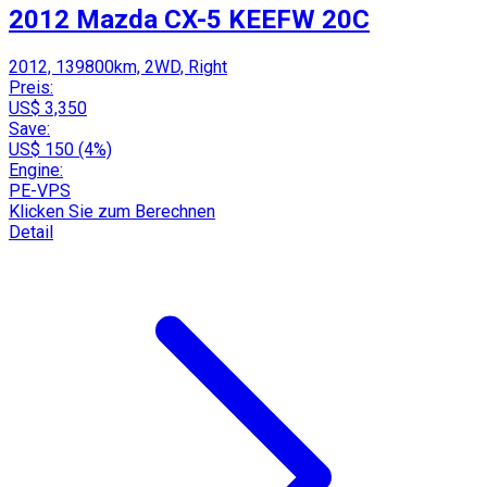
2012 Mazda CX-5 KEEFW 20C
2012, 139800km, 2WD, Right
Preis:
US$ 3,350
Save:
US$ 150 (4%)
Engine:
PE-VPS
Klicken Sie zum Berechnen
Detail