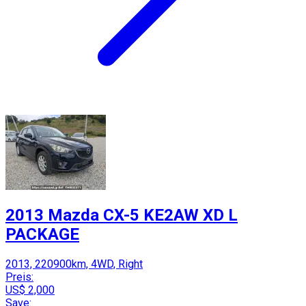
2013 Mazda CX-5 KE2AW XD L
PACKAGE
2013, 220900km, 4WD, Right
Preis:
US$ 2,000
Save: