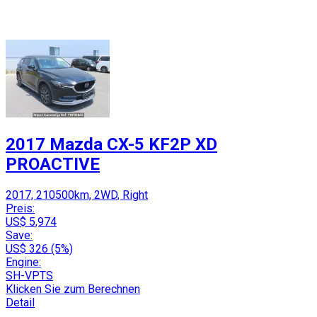
2017 Mazda CX-5 KF2P XD
PROACTIVE
2017, 210500km, 2WD, Right
Preis:
US$ 5,974
Save:
US$ 326 (5%)
Engine:
SH-VPTS
Klicken Sie zum Berechnen
Detail