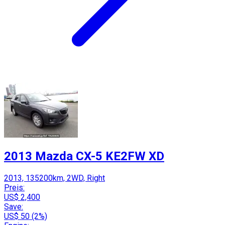
2013 Mazda CX-5 KE2FW XD
2013, 135200km, 2WD, Right
Preis:
US$ 2,400
Save:
US$ 50 (2%)