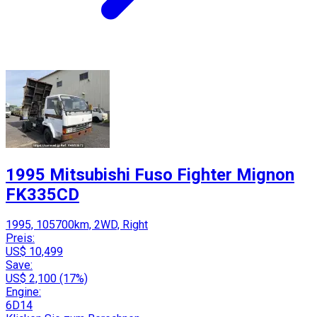
1995 Mitsubishi Fuso Fighter Mignon
FK335CD
1995, 105700km, 2WD, Right
Preis:
US$ 10,499
Save:
US$ 2,100 (17%)
Engine:
6D14