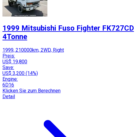
1999 Mitsubishi Fuso Fighter FK727CD
4Tonne
1999, 210000km, 2WD, Right
Preis:
US$ 19,800
Save:
US$ 3,200 (14%)
Engine:
6D16
Klicken Sie zum Berechnen
Detail