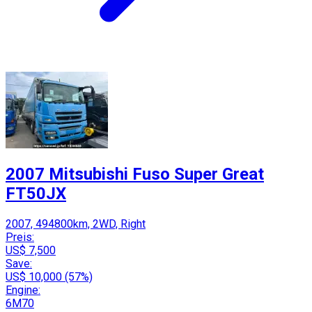
2007 Mitsubishi Fuso Super Great
FT50JX
2007, 494800km, 2WD, Right
Preis:
US$ 7,500
Save:
US$ 10,000 (57%)
Engine:
6M70