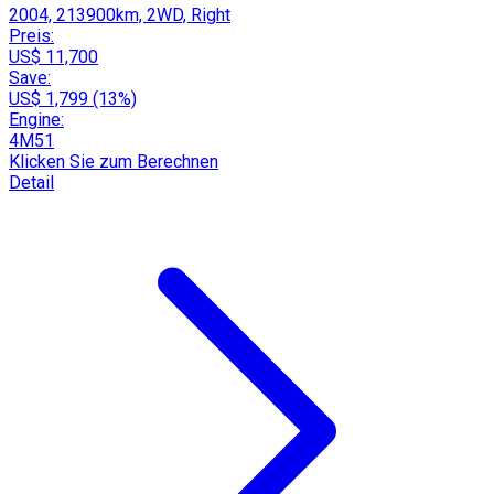
2004, 213900km, 2WD, Right
Preis:
US$ 11,700
Save:
US$ 1,799 (13%)
Engine:
4M51
Klicken Sie zum Berechnen
Detail