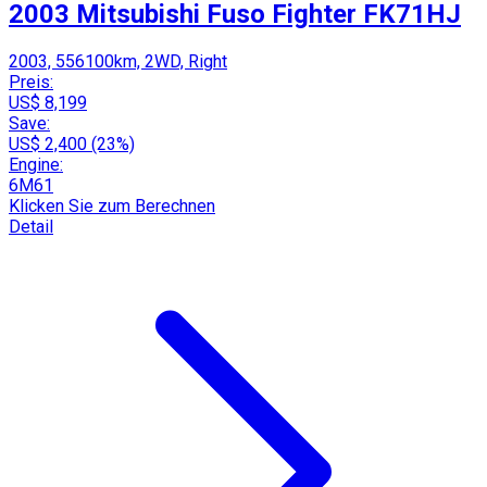
2003 Mitsubishi Fuso Fighter FK71HJ
2003, 556100km, 2WD, Right
Preis:
US$ 8,199
Save:
US$ 2,400 (23%)
Engine:
6M61
Klicken Sie zum Berechnen
Detail