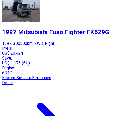
1997 Mitsubishi Fuso Fighter FK629G
1997, 300500km, 2WD, Right
Preis:
US$ 20,424
Save:
US$ 1,175 (5%)
Engine:
6D17
Klicken Sie zum Berechnen
Detail