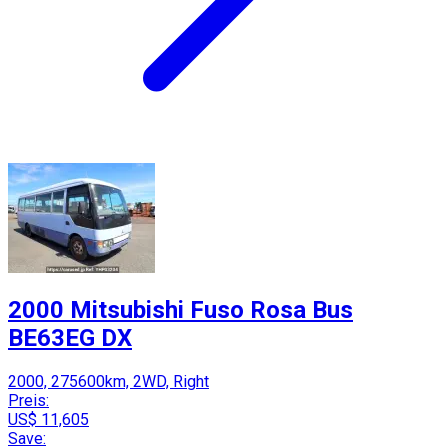
2000 Mitsubishi Fuso Rosa Bus
BE63EG DX
2000, 275600km, 2WD, Right
Preis:
US$ 11,605
Save: