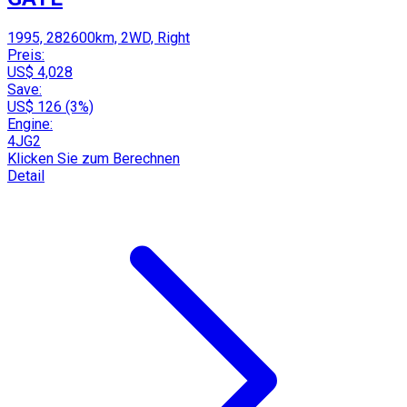
1995, 282600km, 2WD, Right
Preis:
US$ 4,028
Save:
US$ 126 (3%)
Engine:
4JG2
Klicken Sie zum Berechnen
Detail