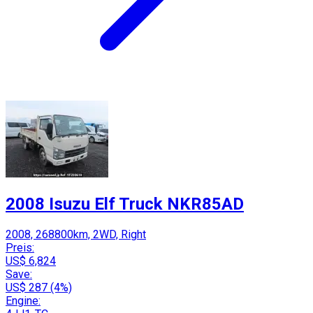
2008 Isuzu Elf Truck NKR85AD
2008, 268800km, 2WD, Right
Preis:
US$ 6,824
Save:
US$ 287 (4%)
Engine: