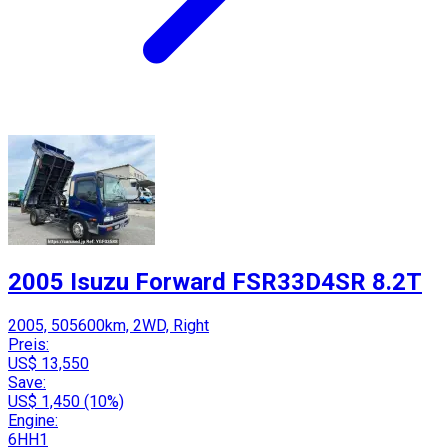
2005 Isuzu Forward FSR33D4SR 8.2T
2005, 505600km, 2WD, Right
Preis:
US$ 13,550
Save:
US$ 1,450 (10%)
Engine:
6HH1