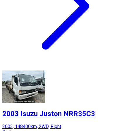
2003 Isuzu Juston NRR35C3
2003, 148400km, 2WD, Right