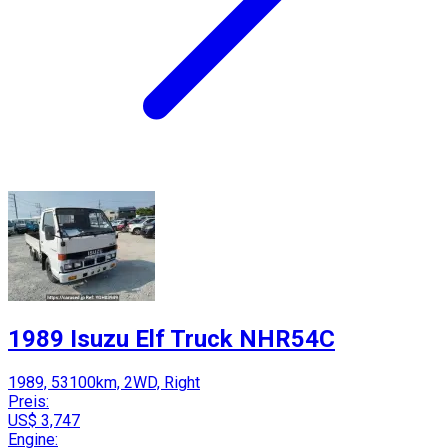
1989 Isuzu Elf Truck NHR54C
1989, 53100km, 2WD, Right
Preis:
US$ 3,747
Engine: