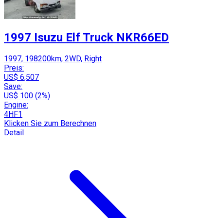
1997 Isuzu Elf Truck NKR66ED
1997, 198200km, 2WD, Right
Preis:
US$ 6,507
Save:
US$ 100 (2%)
Engine:
4HF1
Klicken Sie zum Berechnen
Detail