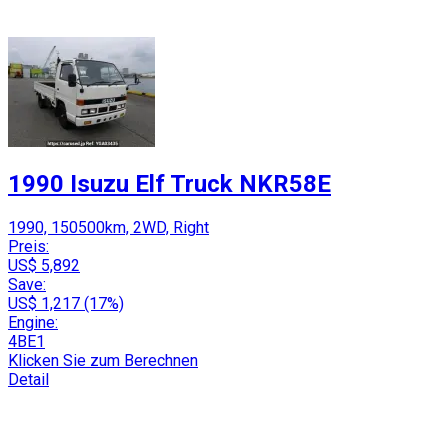
1990 Isuzu Elf Truck NKR58E
1990, 150500km, 2WD, Right
Preis:
US$ 5,892
Save:
US$ 1,217 (17%)
Engine:
4BE1
Klicken Sie zum Berechnen
Detail