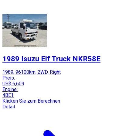
1989 Isuzu Elf Truck NKR58E
1989, 96100km, 2WD, Right
Preis:
US$ 6,609
Engine:
4BE1
Klicken Sie zum Berechnen
Detail