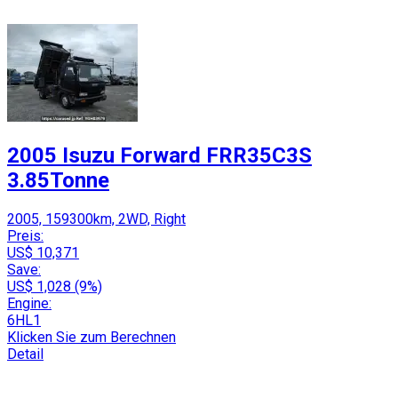
2005 Isuzu Forward FRR35C3S
3.85Tonne
2005, 159300km, 2WD, Right
Preis:
US$ 10,371
Save:
US$ 1,028 (9%)
Engine:
6HL1
Klicken Sie zum Berechnen
Detail