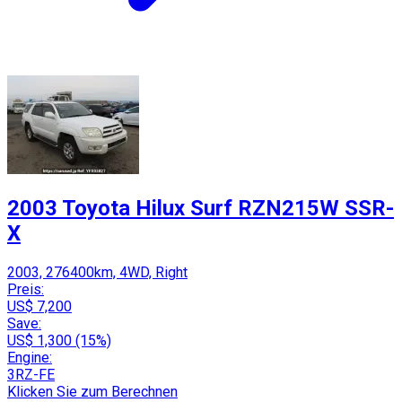
2003 Toyota Hilux Surf RZN215W SSR-
X
2003, 276400km, 4WD, Right
Preis:
US$ 7,200
Save:
US$ 1,300 (15%)
Engine:
3RZ-FE
Klicken Sie zum Berechnen