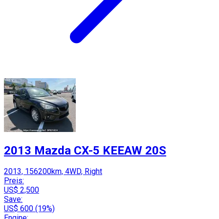
2013 Mazda CX-5 KEEAW 20S
2013, 156200km, 4WD, Right
Preis:
US$ 2,500
Save:
US$ 600 (19%)
Engine: