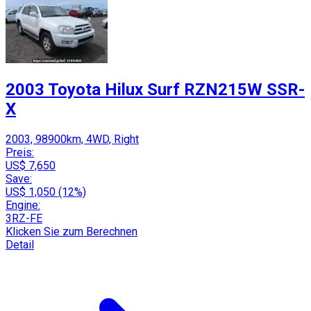
2003 Toyota Hilux Surf RZN215W SSR-
X
2003, 98900km, 4WD, Right
Preis:
US$ 7,650
Save:
US$ 1,050 (12%)
Engine:
3RZ-FE
Klicken Sie zum Berechnen
Detail