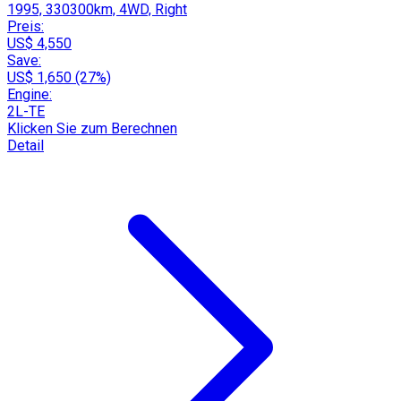
1995, 330300km, 4WD, Right
Preis:
US$ 4,550
Save:
US$ 1,650 (27%)
Engine:
2L-TE
Klicken Sie zum Berechnen
Detail