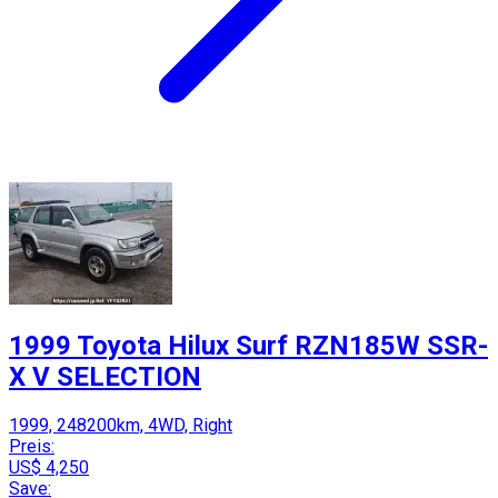
1999 Toyota Hilux Surf RZN185W SSR-
X V SELECTION
1999, 248200km, 4WD, Right
Preis:
US$ 4,250
Save: