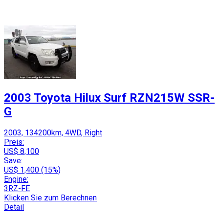
2003 Toyota Hilux Surf RZN215W SSR-
G
2003, 134200km, 4WD, Right
Preis:
US$ 8,100
Save:
US$ 1,400 (15%)
Engine:
3RZ-FE
Klicken Sie zum Berechnen
Detail