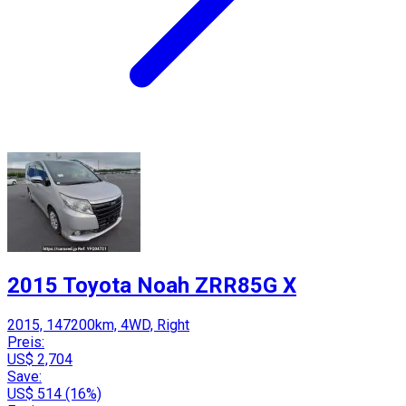
2015 Toyota Noah ZRR85G X
2015, 147200km, 4WD, Right
Preis:
US$ 2,704
Save:
US$ 514 (16%)