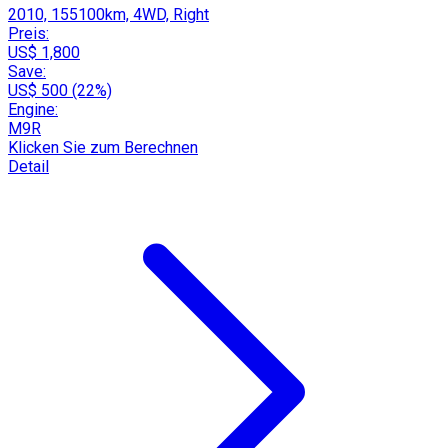
2010, 155100km, 4WD, Right
Preis:
US$ 1,800
Save:
US$ 500 (22%)
Engine:
M9R
Klicken Sie zum Berechnen
Detail