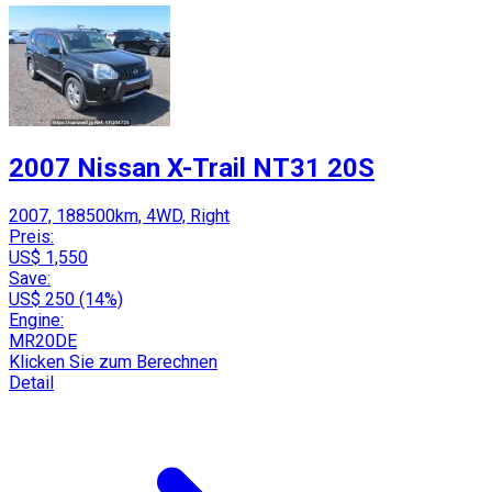
2007 Nissan X-Trail NT31 20S
2007, 188500km, 4WD, Right
Preis:
US$ 1,550
Save:
US$ 250 (14%)
Engine:
MR20DE
Klicken Sie zum Berechnen
Detail