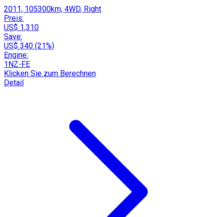
2011, 105300km, 4WD, Right
Preis:
US$ 1,310
Save:
US$ 340 (21%)
Engine:
1NZ-FE
Klicken Sie zum Berechnen
Detail