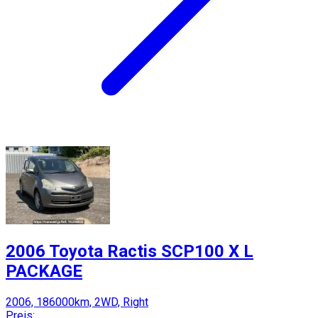
2006 Toyota Ractis SCP100 X L
PACKAGE
2006, 186000km, 2WD, Right
Preis: