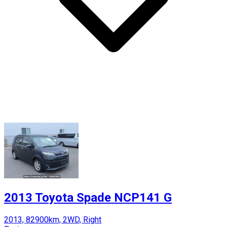
2013 Toyota Spade NCP141 G
2013, 82900km, 2WD, Right