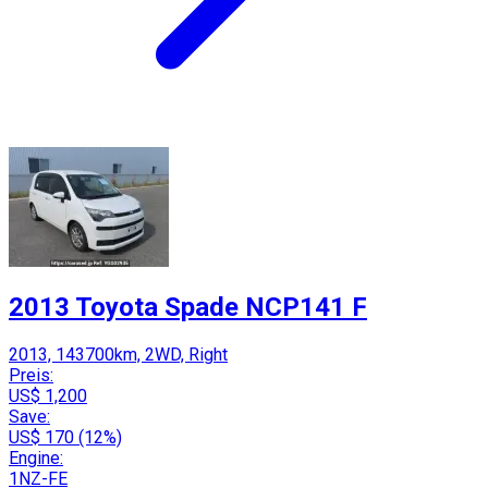
2013 Toyota Spade NCP141 F
2013, 143700km, 2WD, Right
Preis:
US$ 1,200
Save:
US$ 170 (12%)
Engine:
1NZ-FE