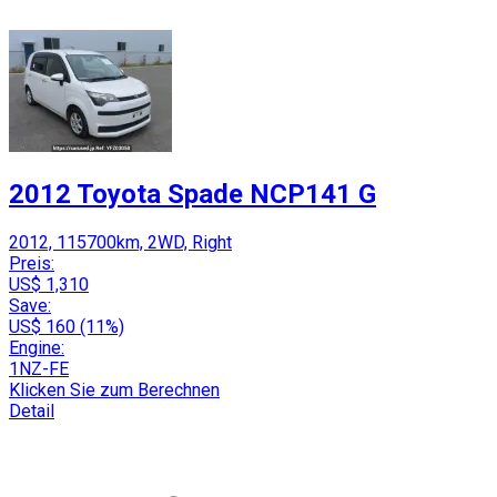
2012 Toyota Spade NCP141 G
2012, 115700km, 2WD, Right
Preis:
US$ 1,310
Save:
US$ 160 (11%)
Engine:
1NZ-FE
Klicken Sie zum Berechnen
Detail