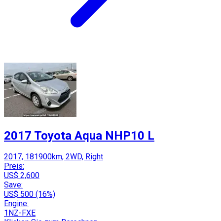
2017 Toyota Aqua NHP10 L
2017, 181900km, 2WD, Right
Preis:
US$ 2,600
Save:
US$ 500 (16%)
Engine:
1NZ-FXE