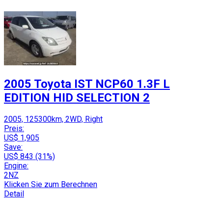
2005 Toyota IST NCP60 1.3F L
EDITION HID SELECTION 2
2005, 125300km, 2WD, Right
Preis:
US$ 1,905
Save:
US$ 843 (31%)
Engine:
2NZ
Klicken Sie zum Berechnen
Detail