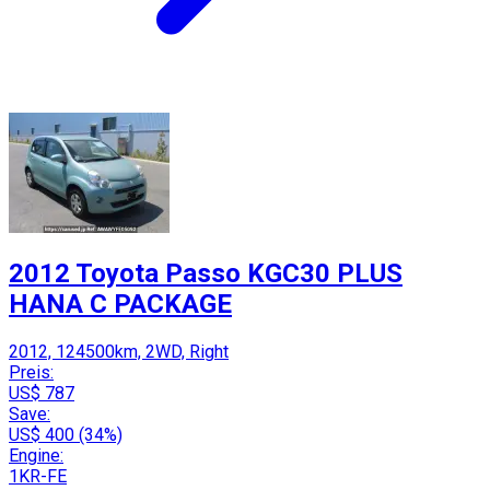
2012 Toyota Passo KGC30 PLUS
HANA C PACKAGE
2012, 124500km, 2WD, Right
Preis:
US$ 787
Save:
US$ 400 (34%)
Engine:
1KR-FE