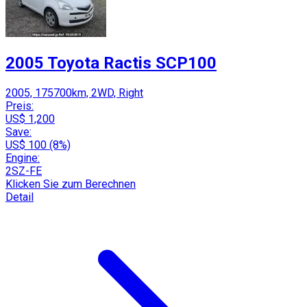
2005 Toyota Ractis SCP100
2005, 175700km, 2WD, Right
Preis:
US$ 1,200
Save:
US$ 100 (8%)
Engine:
2SZ-FE
Klicken Sie zum Berechnen
Detail