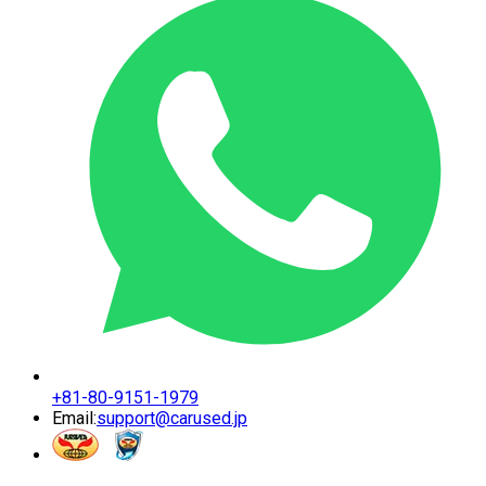
+81-80-9151-1979
Email:
support@carused.jp