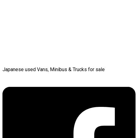
Aviso de Privacidade
da Carused.jp
* Obrigatório
Eu concordo em receber newsletters por e-mail
personalizadas de acordo com as minhas preferências da
Carused.jp
A Carused.jp não oferece os seus serviços a crianças
com menos de dezoito (18) anos de idade.
Você pode retirar o seu consentimento a qualquer
momento na página 'Meu Perfil' no nosso website.
Japanese used Vans, Minibus & Trucks for sale