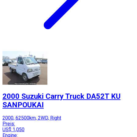
2000 Suzuki Carry Truck DA52T KU
SANPOUKAI
2000, 62500km, 2WD, Right
Preis:
US$ 1,050
Engine: