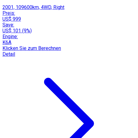
2001, 109600km, 4WD, Right
Preis:
US$ 999
Save:
US$ 101 (9%)
Engine:
K6A
Klicken Sie zum Berechnen
Detail