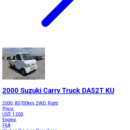
2000 Suzuki Carry Truck DA52T KU
2000, 85700km, 2WD, Right
Preis:
US$ 1,200
Engine:
F6A