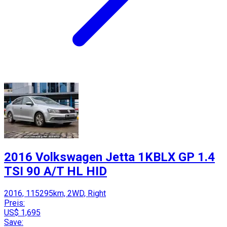
2016 Volkswagen Jetta 1KBLX GP 1.4
TSI 90 A/T HL HID
2016, 115295km, 2WD, Right
Preis:
US$ 1,695
Save: