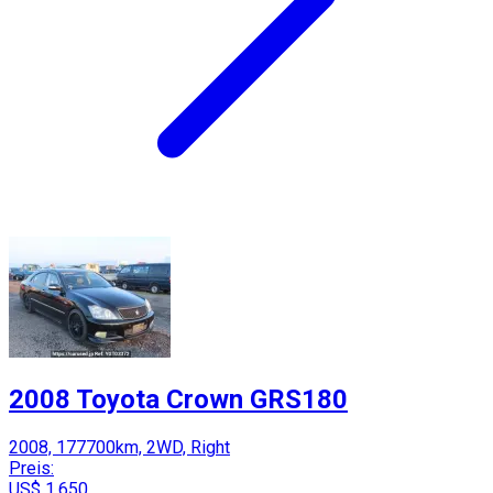
2008 Toyota Crown GRS180
2008, 177700km, 2WD, Right
Preis:
US$ 1,650