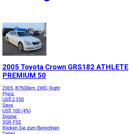
2005 Toyota Crown GRS182 ATHLETE
PREMIUM 50
2005, 87500km, 2WD, Right
Preis:
US$ 2,350
Save:
US$ 100 (4%)
Engine:
3GR-FSE
Klicken Sie zum Berechnen
Detail