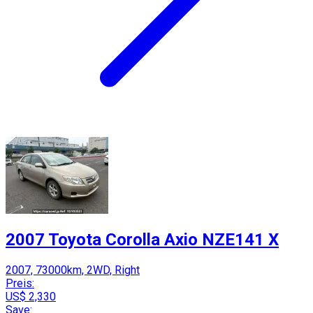
2007 Toyota Corolla Axio NZE141 X
2007, 73000km, 2WD, Right
Preis:
US$ 2,330
Save: