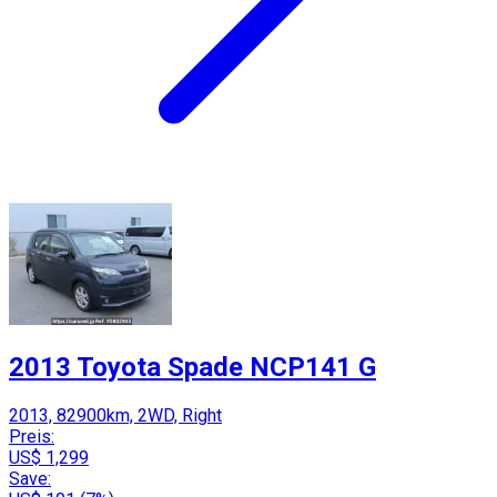
2013 Toyota Spade NCP141 G
2013, 82900km, 2WD, Right
Preis:
US$ 1,299
Save: