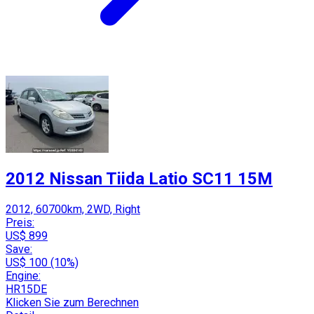
2012 Nissan Tiida Latio SC11 15M
2012, 60700km, 2WD, Right
Preis:
US$ 899
Save:
US$ 100 (10%)
Engine:
HR15DE
Klicken Sie zum Berechnen