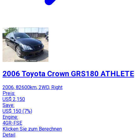
2006 Toyota Crown GRS180 ATHLETE
2006, 82600km, 2WD, Right
Preis:
US$ 2,150
Save:
US$ 150 (7%)
Engine:
4GR-FSE
Klicken Sie zum Berechnen
Detail