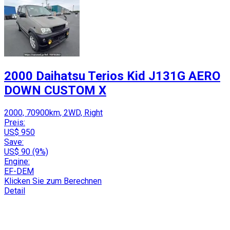
2000 Daihatsu Terios Kid J131G AERO
DOWN CUSTOM X
2000, 70900km, 2WD, Right
Preis:
US$ 950
Save:
US$ 90 (9%)
Engine:
EF-DEM
Klicken Sie zum Berechnen
Detail