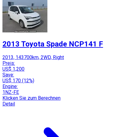
2013 Toyota Spade NCP141 F
2013, 143700km, 2WD, Right
Preis:
US$ 1,200
Save:
US$ 170 (12%)
Engine:
1NZ-FE
Klicken Sie zum Berechnen
Detail