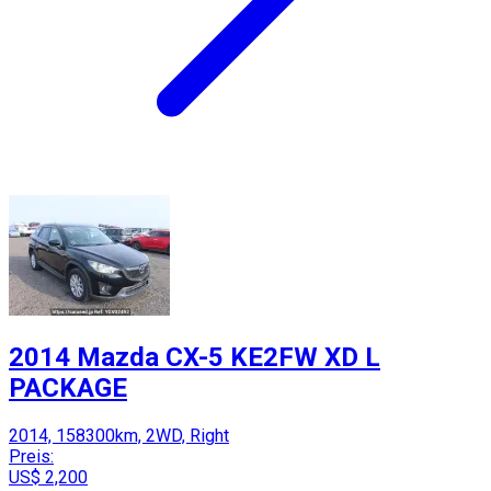
2014 Mazda CX-5 KE2FW XD L
PACKAGE
2014, 158300km, 2WD, Right
Preis:
US$ 2,200