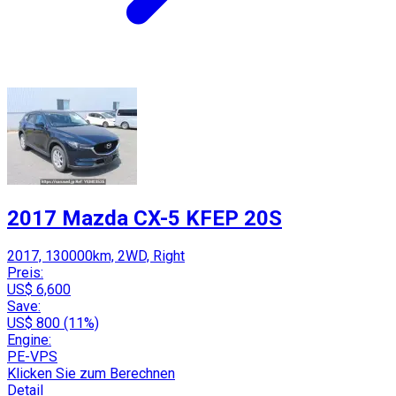
2017 Mazda CX-5 KFEP 20S
2017, 130000km, 2WD, Right
Preis:
US$ 6,600
Save:
US$ 800 (11%)
Engine:
PE-VPS
Klicken Sie zum Berechnen
Detail