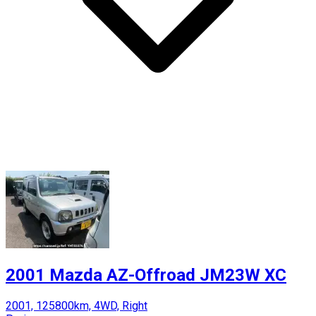
2001 Mazda AZ-Offroad JM23W XC
2001, 125800km, 4WD, Right