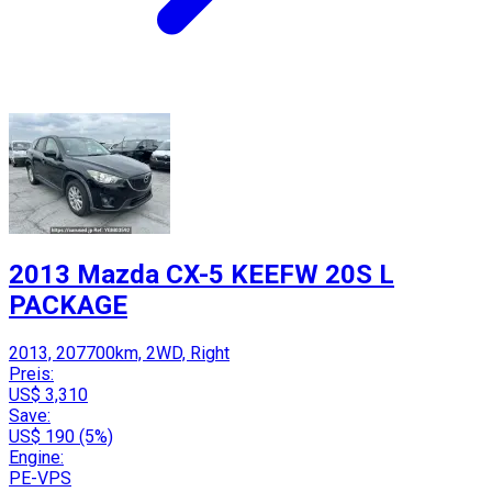
2013 Mazda CX-5 KEEFW 20S L
PACKAGE
2013, 207700km, 2WD, Right
Preis:
US$ 3,310
Save:
US$ 190 (5%)
Engine:
PE-VPS