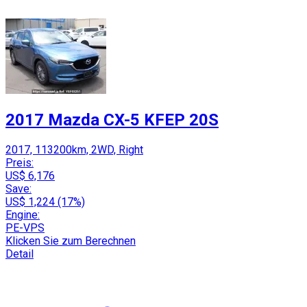
2017 Mazda CX-5 KFEP 20S
2017, 113200km, 2WD, Right
Preis:
US$ 6,176
Save:
US$ 1,224 (17%)
Engine:
PE-VPS
Klicken Sie zum Berechnen
Detail