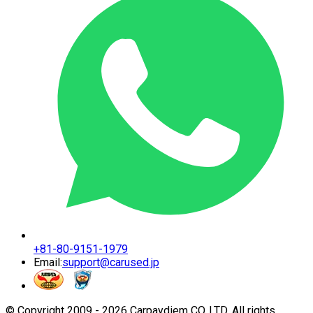
+81-80-9151-1979
Email:
support@carused.jp
© Copyright 2009 -
2026
Carpaydiem CO.,LTD. All rights