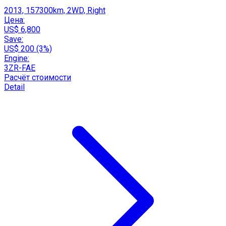
2013, 157300km, 2WD, Right
Цена:
US$ 6,800
Save:
US$ 200 (3%)
Engine:
3ZR-FAE
Расчёт стоимости
Detail