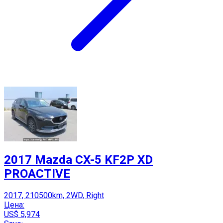
2017 Mazda CX-5 KF2P XD
PROACTIVE
2017, 210500km, 2WD, Right
Цена:
US$ 5,974