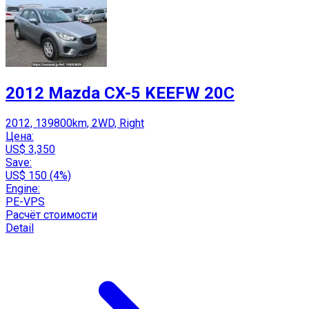
2012 Mazda CX-5 KEEFW 20C
2012, 139800km, 2WD, Right
Цена:
US$ 3,350
Save:
US$ 150 (4%)
Engine:
PE-VPS
Расчёт стоимости
Detail