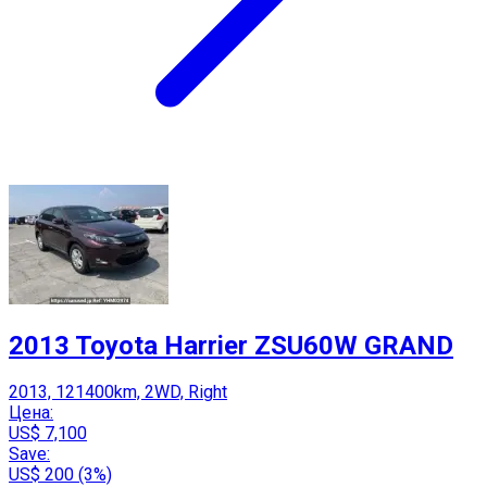
2013 Toyota Harrier ZSU60W GRAND
2013, 121400km, 2WD, Right
Цена:
US$ 7,100
Save:
US$ 200 (3%)