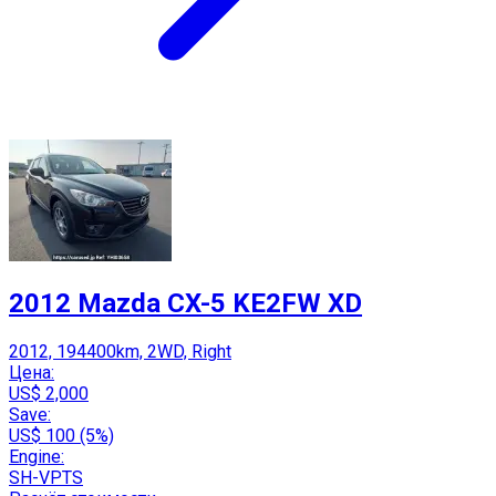
2012 Mazda CX-5 KE2FW XD
2012, 194400km, 2WD, Right
Цена:
US$ 2,000
Save:
US$ 100 (5%)
Engine:
SH-VPTS