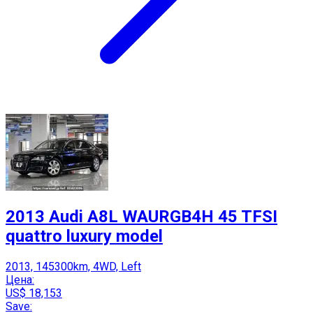
2013 Audi A8L WAURGB4H 45 TFSI
quattro luxury model
2013, 145300km, 4WD, Left
Цена:
US$ 18,153
Save: