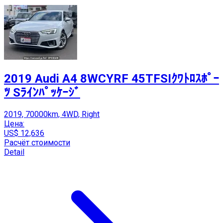
2019 Audi A4 8WCYRF 45TFSIｸﾜﾄﾛｽﾎﾟｰ
ﾂ Sﾗｲﾝﾊﾟｯｹｰｼﾞ
2019, 70000km, 4WD, Right
Цена:
US$ 12,636
Расчёт стоимости
Detail