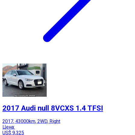
2017 Audi null 8VCXS 1.4 TFSI
2017, 43000km, 2WD, Right
Цена:
US$ 9,325