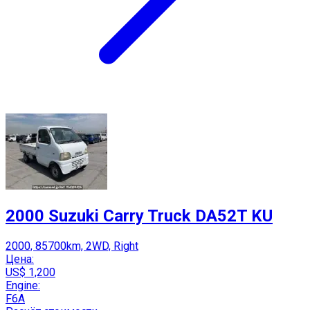
2000 Suzuki Carry Truck DA52T KU
2000, 85700km, 2WD, Right
Цена:
US$ 1,200
Engine:
F6A