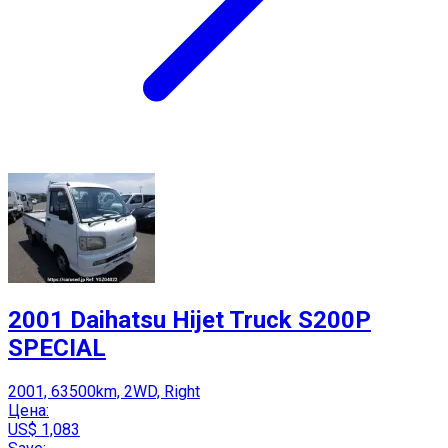
2001 Daihatsu Hijet Truck S200P
SPECIAL
2001, 63500km, 2WD, Right
Цена:
US$ 1,083