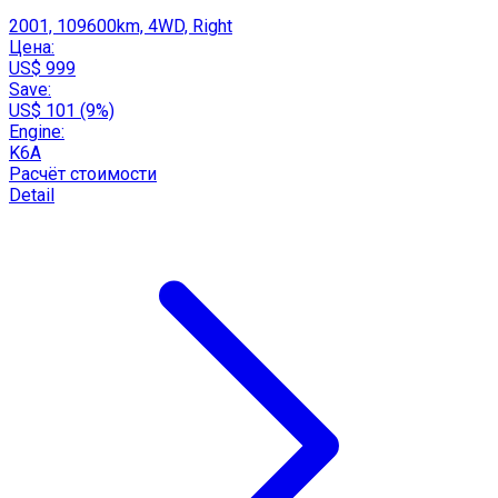
2001, 109600km, 4WD, Right
Цена:
US$ 999
Save:
US$ 101 (9%)
Engine:
K6A
Расчёт стоимости
Detail