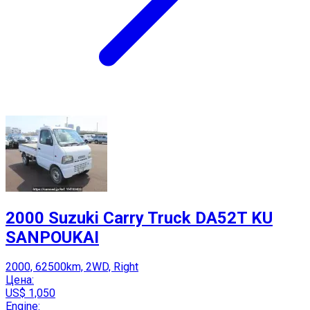
2000 Suzuki Carry Truck DA52T KU
SANPOUKAI
2000, 62500km, 2WD, Right
Цена:
US$ 1,050
Engine: