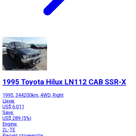
1995 Toyota Hilux LN112 CAB SSR-X
1995, 344200km, 4WD, Right
Цена:
US$ 6,011
Save:
US$ 289 (5%)
Engine:
2L-TE
Расчёт стоимости