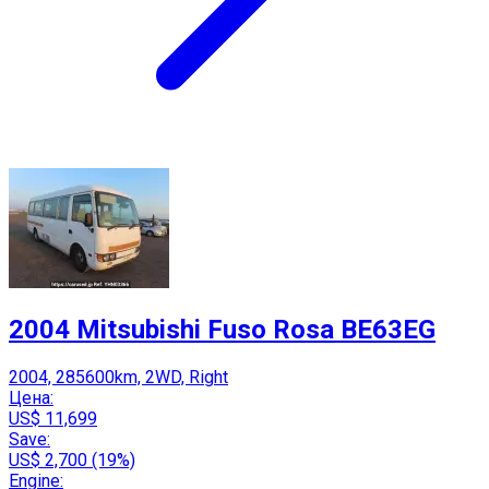
2004 Mitsubishi Fuso Rosa BE63EG
2004, 285600km, 2WD, Right
Цена:
US$ 11,699
Save:
US$ 2,700 (19%)
Engine: