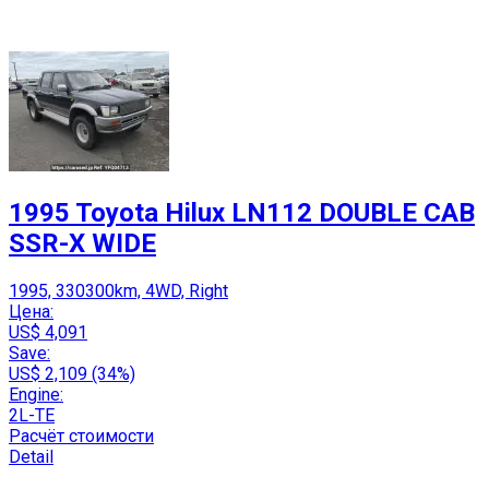
1995 Toyota Hilux LN112 DOUBLE CAB
SSR-X WIDE
1995, 330300km, 4WD, Right
Цена:
US$ 4,091
Save:
US$ 2,109 (34%)
Engine:
2L-TE
Расчёт стоимости
Detail