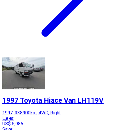
1997 Toyota Hiace Van LH119V
1997, 338900km, 4WD, Right
Цена:
US$ 5,986
Save: