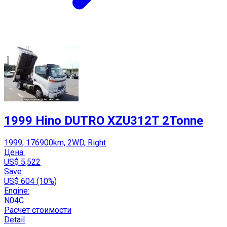
1999 Hino DUTRO XZU312T 2Tonne
1999, 176900km, 2WD, Right
Цена:
US$ 5,522
Save:
US$ 604 (10%)
Engine:
N04C
Расчёт стоимости
Detail