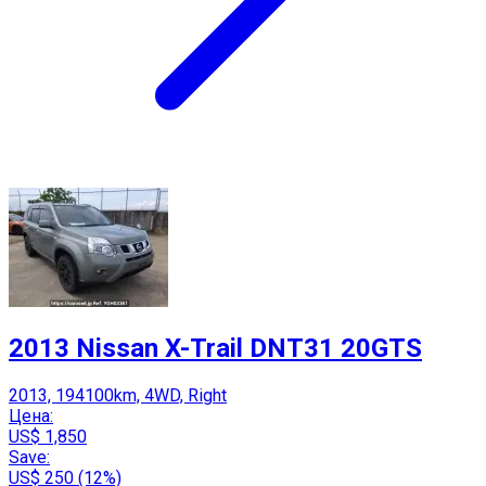
2013 Nissan X-Trail DNT31 20GTS
2013, 194100km, 4WD, Right
Цена:
US$ 1,850
Save:
US$ 250 (12%)