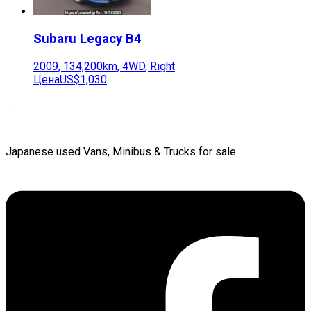
Subaru
Legacy B4
2009
,
134,200
km,
4WD
,
Right
Цена
US$1,030
Japanese used Vans, Minibus & Trucks for sale