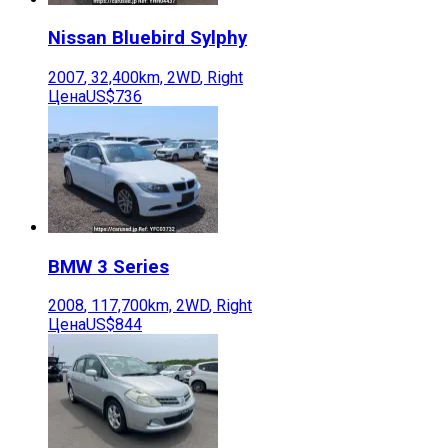
Nissan
Bluebird Sylphy
2007
,
32,400
km,
2WD
,
Right
Цена
US$736
BMW
3 Series
2008
,
117,700
km,
2WD
,
Right
Цена
US$844