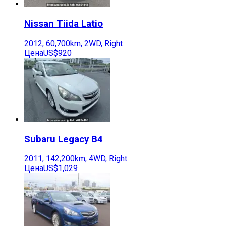
Nissan
Tiida Latio
2012
,
60,700
km,
2WD
,
Right
Цена
US$920
Subaru
Legacy B4
2011
,
142,200
km,
4WD
,
Right
Цена
US$1,029