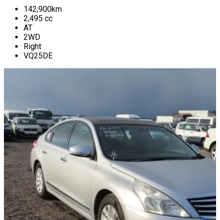
142,900
km
2,495
cc
AT
2WD
Right
VQ25DE