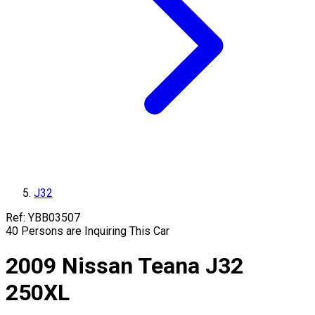
J32
Ref:
YBB03507
40
Persons are Inquiring This Car
2009
Nissan
Teana
J32
250XL