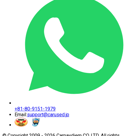
+81-80-9151-1979
Email:
support@carused.jp
© Copyright 2009 -
2026
Carpaydiem CO.,LTD. All rights