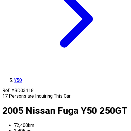
Y50
Ref:
YBD03118
17
Persons are Inquiring This Car
2005
Nissan
Fuga
Y50
250GT
72,400
km
2,495
cc