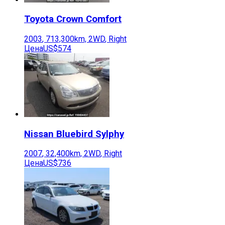
Toyota
Crown Comfort
2003
,
713,300
km,
2WD
,
Right
Цена
US$574
Nissan
Bluebird Sylphy
2007
,
32,400
km,
2WD
,
Right
Цена
US$736