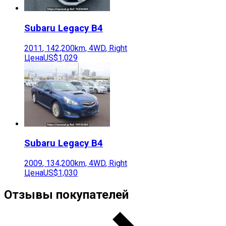
Subaru
Legacy B4
2011
,
142,200
km,
4WD
,
Right
Цена
US$1,029
Subaru
Legacy B4
2009
,
134,200
km,
4WD
,
Right
Цена
US$1,030
Отзывы покупателей