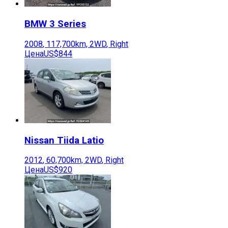
BMW
3 Series
2008
,
117,700
km,
2WD
,
Right
Цена
US$844
Nissan
Tiida Latio
2012
,
60,700
km,
2WD
,
Right
Цена
US$920