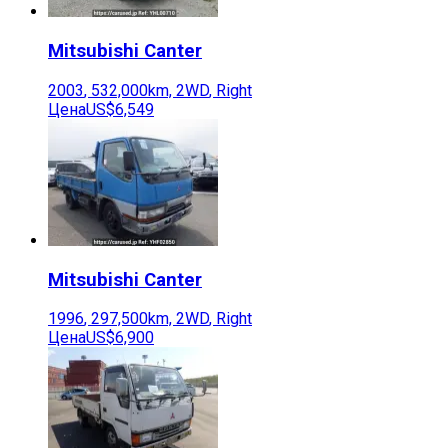
Mitsubishi
Canter
2003
,
532,000
km,
2WD
,
Right
Цена
US$6,549
Mitsubishi
Canter
1996
,
297,500
km,
2WD
,
Right
Цена
US$6,900