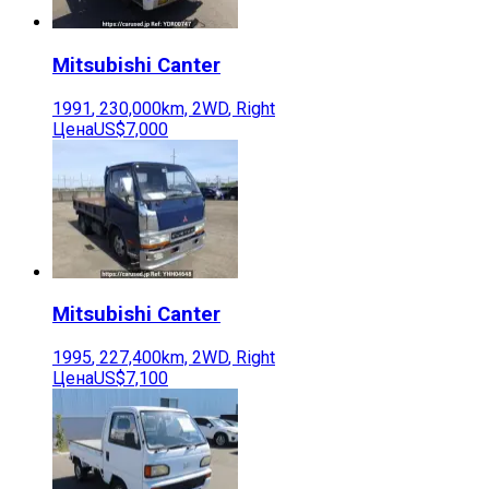
Mitsubishi
Canter
1991
,
230,000
km,
2WD
,
Right
Цена
US$7,000
Mitsubishi
Canter
1995
,
227,400
km,
2WD
,
Right
Цена
US$7,100