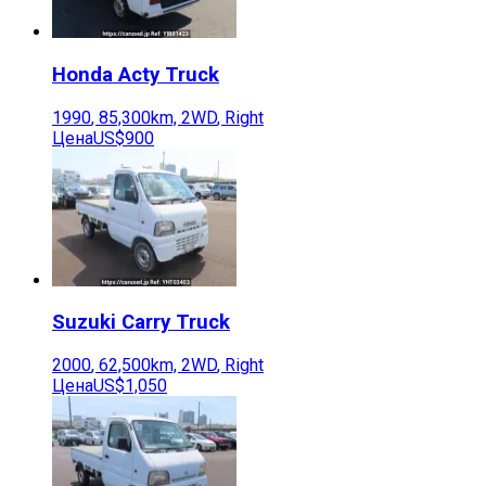
Honda
Acty Truck
1990
,
85,300
km,
2WD
,
Right
Цена
US$900
Suzuki
Carry Truck
2000
,
62,500
km,
2WD
,
Right
Цена
US$1,050