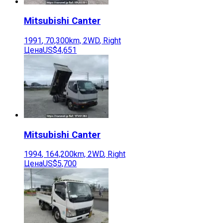
Mitsubishi
Canter
1991
,
70,300
km,
2WD
,
Right
Цена
US$4,651
Mitsubishi
Canter
1994
,
164,200
km,
2WD
,
Right
Цена
US$5,700