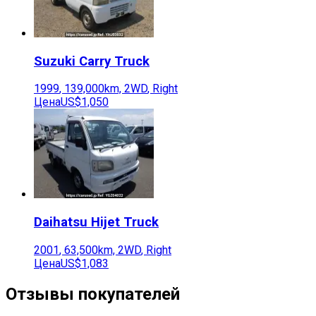
Suzuki
Carry Truck
1999
,
139,000
km,
2WD
,
Right
Цена
US$1,050
Daihatsu
Hijet Truck
2001
,
63,500
km,
2WD
,
Right
Цена
US$1,083
Отзывы покупателей