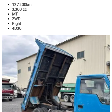
127,200
km
3,300
cc
MT
2WD
Right
4D30