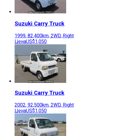
Suzuki
Carry Truck
1999
,
82,400
km,
2WD
,
Right
Цена
US$1,050
Suzuki
Carry Truck
2002
,
92,500
km,
2WD
,
Right
Цена
US$1,050