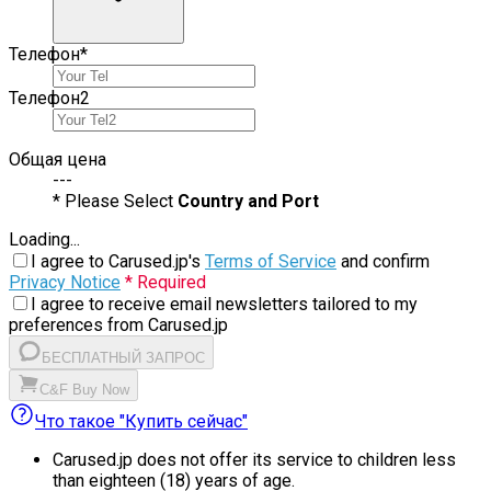
Телефон
*
Телефон
2
Общая цена
---
* Please Select
Country and Port
Loading...
I agree to Carused.jp's
Terms of Service
and confirm
Privacy Notice
* Required
I agree to receive email newsletters tailored to my
preferences from Carused.jp
БЕСПЛАТНЫЙ ЗАПРОС
C&F Buy Now
Что такое "Купить сейчас"
Carused.jp does not offer its service to children less
than eighteen (18) years of age.