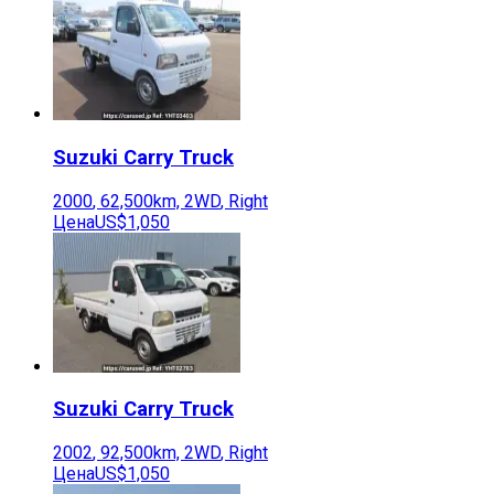
Suzuki
Carry Truck
2000
,
62,500
km,
2WD
,
Right
Цена
US$1,050
Suzuki
Carry Truck
2002
,
92,500
km,
2WD
,
Right
Цена
US$1,050