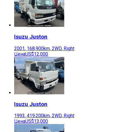
Isuzu
Juston
2001
,
168,900
km,
2WD
,
Right
Цена
US$12,000
Isuzu
Juston
1993
,
419,200
km,
2WD
,
Right
Цена
US$13,000