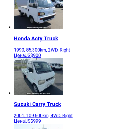
Honda
Acty Truck
1990
,
85,300
km,
2WD
,
Right
Цена
US$900
Suzuki
Carry Truck
2001
,
109,600
km,
4WD
,
Right
Цена
US$999