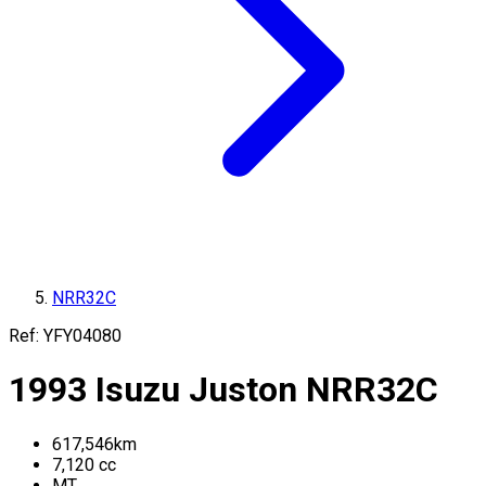
NRR32C
Ref:
YFY04080
1993
Isuzu
Juston
NRR32C
617,546
km
7,120
cc
MT