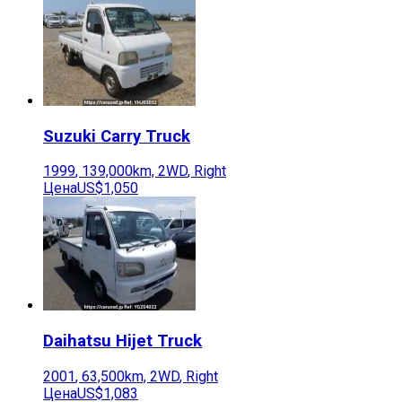
Suzuki
Carry Truck
1999
,
139,000
km,
2WD
,
Right
Цена
US$1,050
Daihatsu
Hijet Truck
2001
,
63,500
km,
2WD
,
Right
Цена
US$1,083