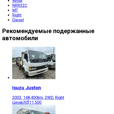
White
NRR32C
MT
Right
Diesel
Рекомендуемые подержанные
автомобили
Isuzu
Juston
2003
,
148,400
km,
2WD
,
Right
Цена
US$11,500