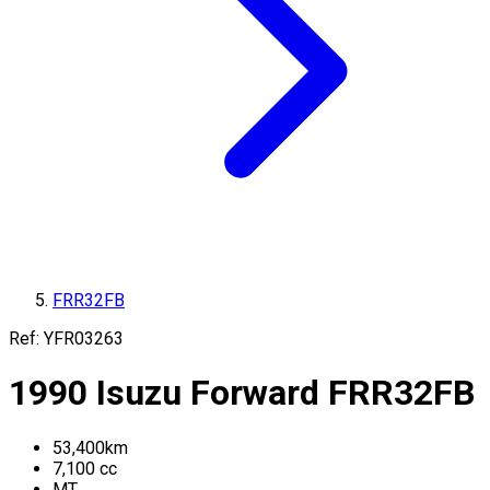
FRR32FB
Ref:
YFR03263
1990
Isuzu
Forward
FRR32FB
53,400
km
7,100
cc
MT