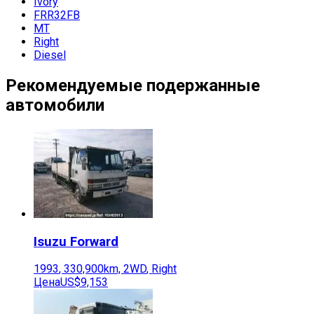
Ivory
FRR32FB
MT
Right
Diesel
Рекомендуемые подержанные
автомобили
Isuzu
Forward
1993
,
330,900
km,
2WD
,
Right
Цена
US$9,153