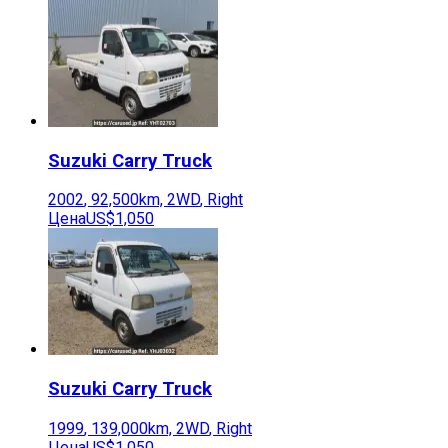
Suzuki
Carry Truck
2002
,
92,500
km,
2WD
,
Right
Цена
US$1,050
Suzuki
Carry Truck
1999
,
139,000
km,
2WD
,
Right
Цена
US$1,050