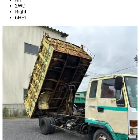
2WD
Right
6HE1