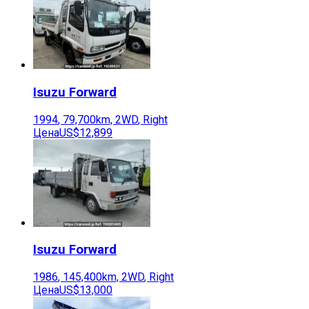
Isuzu
Forward
1994
,
79,700
km,
2WD
,
Right
Цена
US$12,899
Isuzu
Forward
1986
,
145,400
km,
2WD
,
Right
Цена
US$13,000