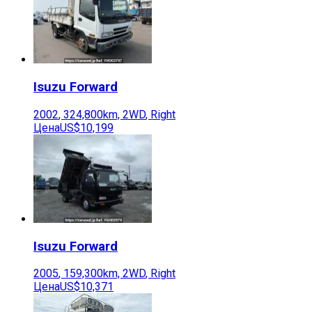
Isuzu
Forward
2002
,
324,800
km,
2WD
,
Right
Цена
US$10,199
Isuzu
Forward
2005
,
159,300
km,
2WD
,
Right
Цена
US$10,371