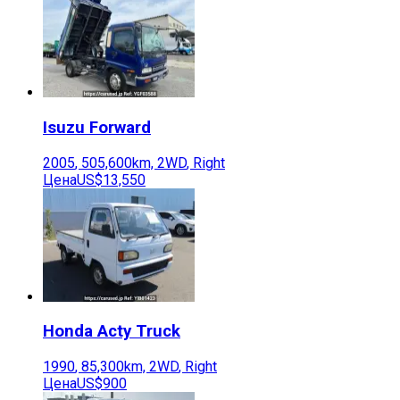
Isuzu
Forward
2005
,
505,600
km,
2WD
,
Right
Цена
US$13,550
Honda
Acty Truck
1990
,
85,300
km,
2WD
,
Right
Цена
US$900