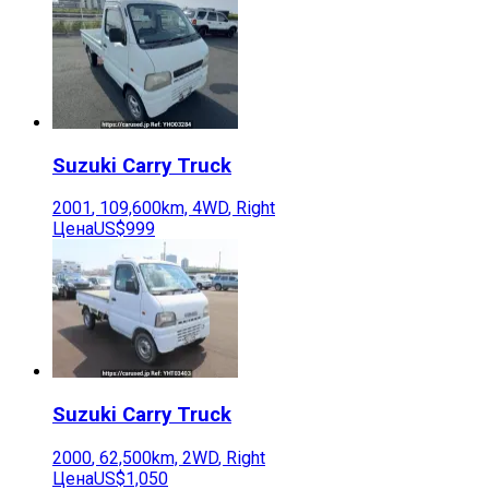
Suzuki
Carry Truck
2001
,
109,600
km,
4WD
,
Right
Цена
US$999
Suzuki
Carry Truck
2000
,
62,500
km,
2WD
,
Right
Цена
US$1,050