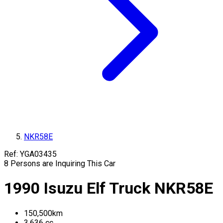
NKR58E
Ref:
YGA03435
8
Persons are Inquiring This Car
1990
Isuzu
Elf Truck
NKR58E
150,500
km
3,636
cc