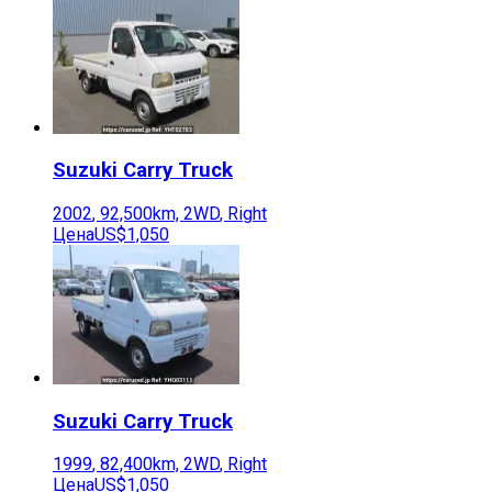
Suzuki
Carry Truck
2002
,
92,500
km,
2WD
,
Right
Цена
US$1,050
Suzuki
Carry Truck
1999
,
82,400
km,
2WD
,
Right
Цена
US$1,050