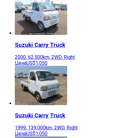
Suzuki
Carry Truck
2000
,
62,500
km,
2WD
,
Right
Цена
US$1,050
Suzuki
Carry Truck
1999
,
139,000
km,
2WD
,
Right
Цена
US$1,050