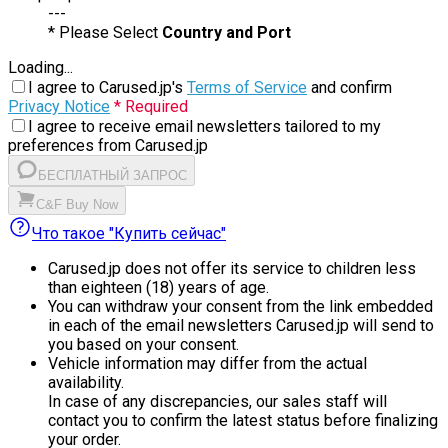
---
* Please Select
Country and Port
Loading...
I agree to Carused.jp's
Terms of Service
and confirm
Privacy Notice
* Required
I agree to receive email newsletters tailored to my
preferences from Carused.jp
БЕСПЛАТНЫЙ ЗАПРОС
C&F Buy Now
Что такое "Купить сейчас"
Carused.jp does not offer its service to children less
than eighteen (18) years of age.
You can withdraw your consent from the link embedded
in each of the email newsletters Carused.jp will send to
you based on your consent.
Vehicle information may differ from the actual
availability.
In case of any discrepancies, our sales staff will
contact you to confirm the latest status before finalizing
your order.