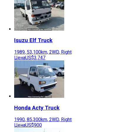
Isuzu
Elf Truck
1989
,
53,100
km,
2WD
,
Right
Цена
US$3,747
Honda
Acty Truck
1990
,
85,300
km,
2WD
,
Right
Цена
US$900