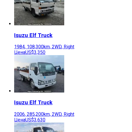
Isuzu
Elf Truck
1984
,
108,300
km,
2WD
,
Right
Цена
US$3,350
Isuzu
Elf Truck
2006
,
285,200
km,
2WD
,
Right
Цена
US$3,630