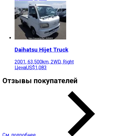
Daihatsu
Hijet Truck
2001
,
63,500
km,
2WD
,
Right
Цена
US$1,083
Отзывы покупателей
См. подробнее