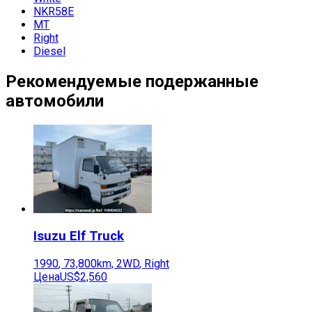
NKR58E
MT
Right
Diesel
Рекомендуемые подержанные
автомобили
Isuzu
Elf Truck
1990
,
73,800
km,
2WD
,
Right
Цена
US$2,560