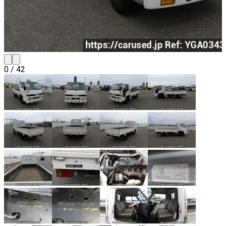
0
/
42