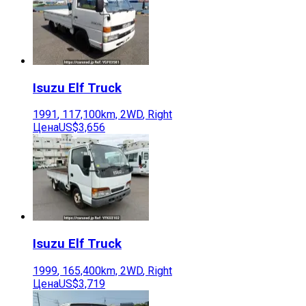
Isuzu
Elf Truck
1991
,
117,100
km,
2WD
,
Right
Цена
US$3,656
Isuzu
Elf Truck
1999
,
165,400
km,
2WD
,
Right
Цена
US$3,719