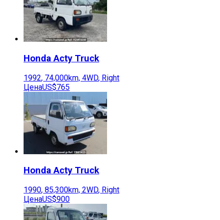
Honda
Acty Truck
1992
,
74,000
km,
4WD
,
Right
Цена
US$765
Honda
Acty Truck
1990
,
85,300
km,
2WD
,
Right
Цена
US$900