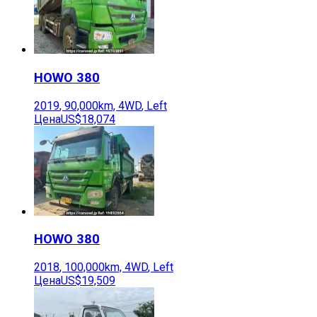
HOWO
380
2019
,
90,000
km,
4WD
,
Left
Цена
US$18,074
HOWO
380
2018
,
100,000
km,
4WD
,
Left
Цена
US$19,509