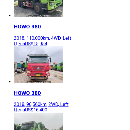
HOWO
380
2018
,
110,000
km,
4WD
,
Left
Цена
US$15,954
HOWO
380
2018
,
90,560
km,
2WD
,
Left
Цена
US$16,400