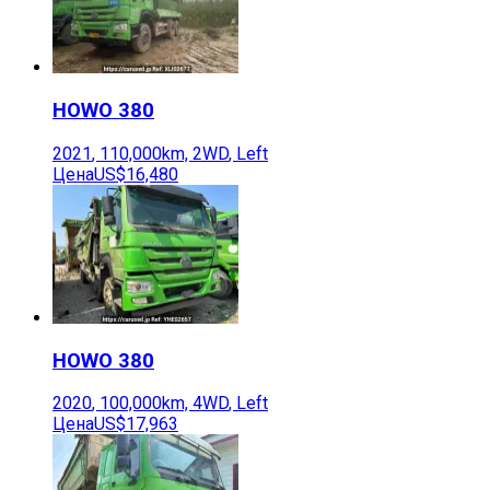
HOWO
380
2021
,
110,000
km,
2WD
,
Left
Цена
US$16,480
HOWO
380
2020
,
100,000
km,
4WD
,
Left
Цена
US$17,963