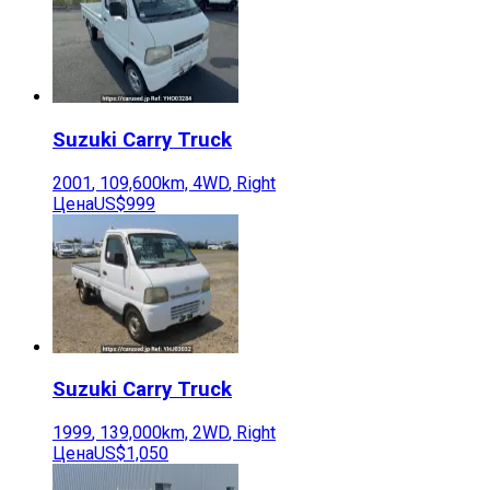
Suzuki
Carry Truck
2001
,
109,600
km,
4WD
,
Right
Цена
US$999
Suzuki
Carry Truck
1999
,
139,000
km,
2WD
,
Right
Цена
US$1,050