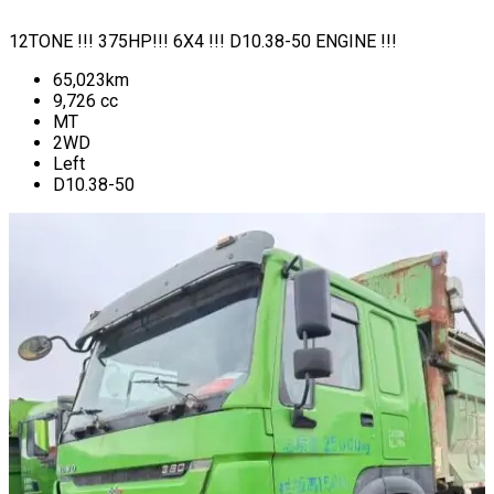
12TONE !!! 375HP!!! 6X4 !!! D10.38-50 ENGINE !!!
65,023
km
9,726
cc
MT
2WD
Left
D10.38-50