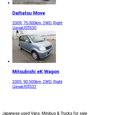
Daihatsu
Move
2009
,
75,000
km,
2WD
,
Right
Цена
US$530
Mitsubishi
eK Wagon
2005
,
90,500
km,
2WD
,
Right
Цена
US$532
Japanese used Vans, Minibus & Trucks for sale