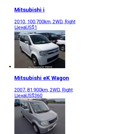
Mitsubishi
i
2010
,
100,700
km,
2WD
,
Right
Цена
US$1
Mitsubishi
eK Wagon
2007
,
81,900
km,
2WD
,
Right
Цена
US$360