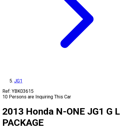
JG1
Ref:
YBK03615
10
Persons are Inquiring This Car
2013
Honda
N-ONE
JG1
G L
PACKAGE