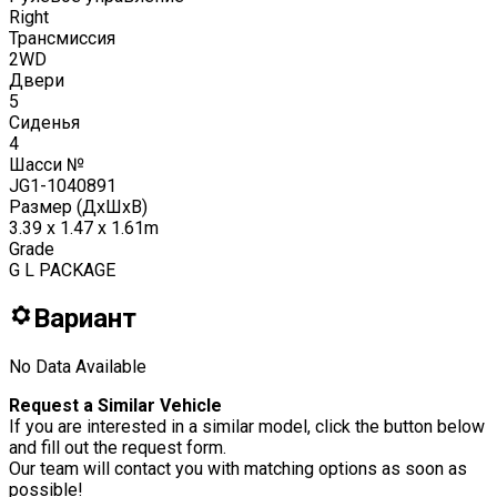
Right
Трансмиссия
2WD
Двери
5
Сиденья
4
Шасси №
JG1-1040891
Размер (ДxШxВ)
3.39 x 1.47 x 1.61m
Grade
G L PACKAGE
Вариант
No Data Available
Request a Similar Vehicle
If you are interested in a similar model, click the button below
and fill out the request form.
Our team will contact you with matching options as soon as
possible!