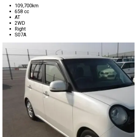
109,700
km
658
cc
AT
2WD
Right
S07A