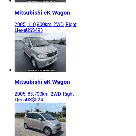
Mitsubishi
eK Wagon
2005
,
110,800
km,
2WD
,
Right
Цена
US$493
Mitsubishi
eK Wagon
2005
,
83,700
km,
2WD
,
Right
Цена
US$524