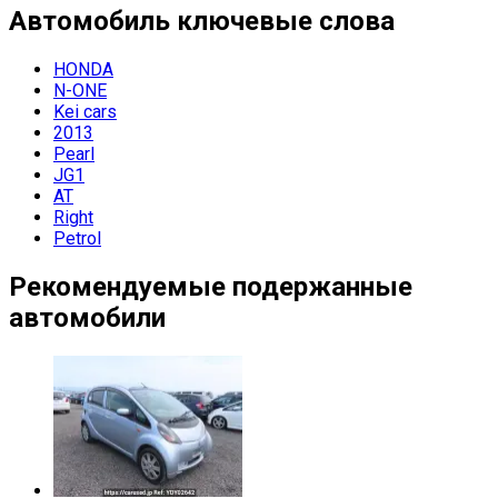
Автомобиль
ключевые слова
HONDA
N-ONE
Kei cars
2013
Pearl
JG1
AT
Right
Petrol
Рекомендуемые подержанные
автомобили