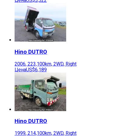
Цена
US$5,522
Hino
DUTRO
2006
,
223,100
km,
2WD
,
Right
Цена
US$6,189
Hino
DUTRO
1999
,
214,100
km,
2WD
,
Right