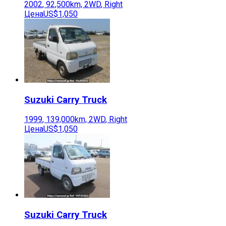
2002
,
92,500
km,
2WD
,
Right
Цена
US$1,050
Suzuki
Carry Truck
1999
,
139,000
km,
2WD
,
Right
Цена
US$1,050
Suzuki
Carry Truck