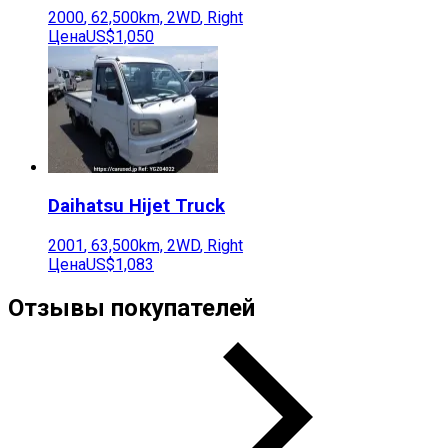
2000
,
62,500
km,
2WD
,
Right
Цена
US$1,050
Daihatsu
Hijet Truck
2001
,
63,500
km,
2WD
,
Right
Цена
US$1,083
Отзывы покупателей