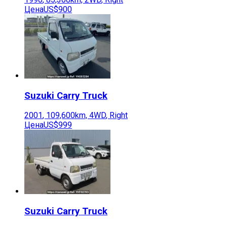
Цена
US$900
Suzuki
Carry Truck
2001
,
109,600
km,
4WD
,
Right
Цена
US$999
Suzuki
Carry Truck