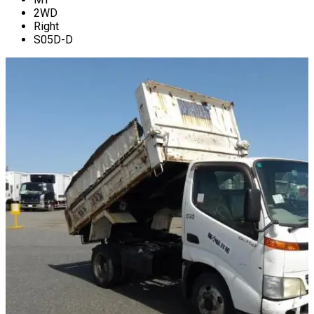
2WD
Right
S05D-D