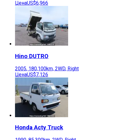
Цена
US$6,966
Hino
DUTRO
2005
,
180,100
km,
2WD
,
Right
Цена
US$7,126
Honda
Acty Truck
1990
,
85,300
km,
2WD
,
Right