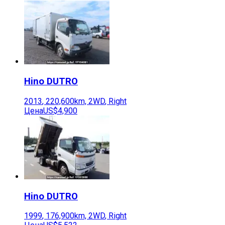
Hino
DUTRO
2013
,
220,600
km,
2WD
,
Right
Цена
US$4,900
Hino
DUTRO
1999
,
176,900
km,
2WD
,
Right