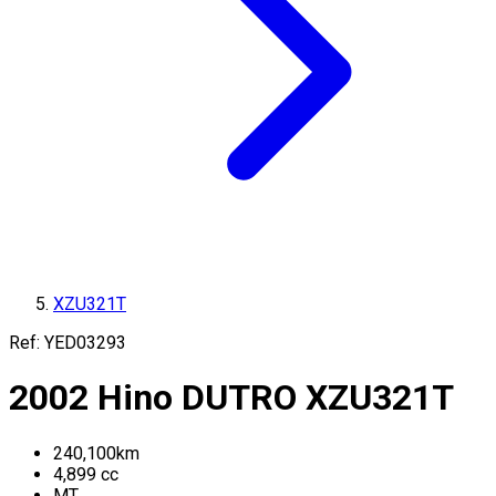
XZU321T
Ref:
YED03293
2002
Hino
DUTRO
XZU321T
240,100
km
4,899
cc
MT