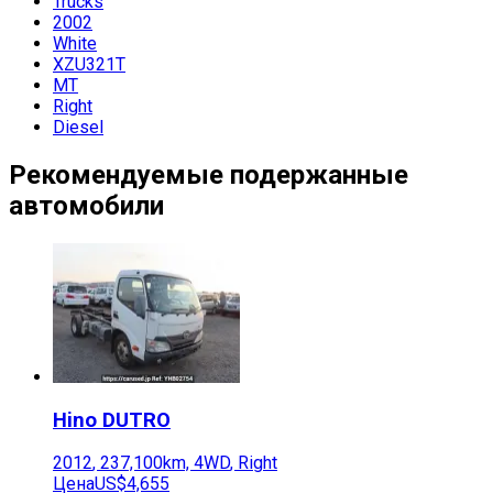
Trucks
2002
White
XZU321T
MT
Right
Diesel
Рекомендуемые подержанные
автомобили
Hino
DUTRO
2012
,
237,100
km,
4WD
,
Right
Цена
US$4,655