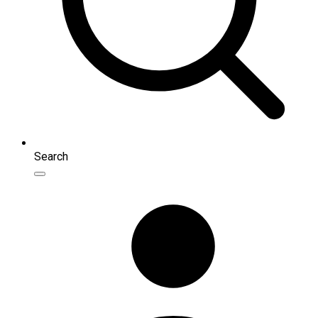
Search