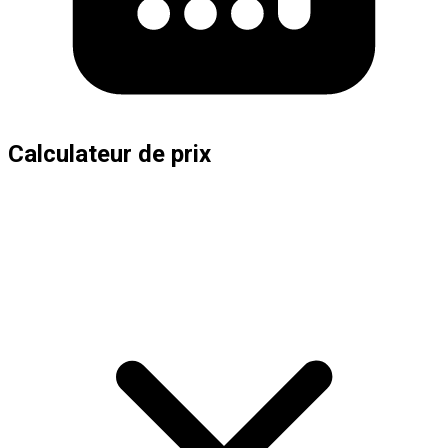
Calculateur de prix