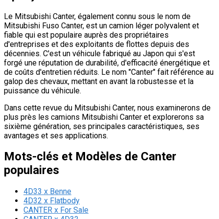
Le Mitsubishi Canter, également connu sous le nom de
Mitsubishi Fuso Canter, est un camion léger polyvalent et
fiable qui est populaire auprès des propriétaires
d'entreprises et des exploitants de flottes depuis des
décennies. C'est un véhicule fabriqué au Japon qui s'est
forgé une réputation de durabilité, d'efficacité énergétique et
de coûts d'entretien réduits. Le nom "Canter" fait référence au
galop des chevaux, mettant en avant la robustesse et la
puissance du véhicule.
Dans cette revue du Mitsubishi Canter, nous examinerons de
plus près les camions Mitsubishi Canter et explorerons sa
sixième génération, ses principales caractéristiques, ses
avantages et ses applications.
Mots-clés et Modèles de Canter
populaires
4D33 x Benne
4D32 x Flatbody
CANTER x For Sale