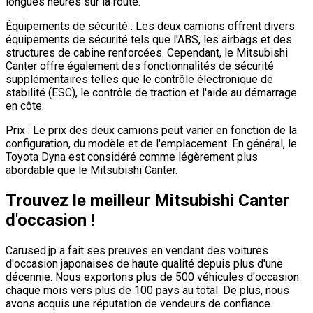
longues heures sur la route.
Équipements de sécurité : Les deux camions offrent divers
équipements de sécurité tels que l'ABS, les airbags et des
structures de cabine renforcées. Cependant, le Mitsubishi
Canter offre également des fonctionnalités de sécurité
supplémentaires telles que le contrôle électronique de
stabilité (ESC), le contrôle de traction et l'aide au démarrage
en côte.
Prix : Le prix des deux camions peut varier en fonction de la
configuration, du modèle et de l'emplacement. En général, le
Toyota Dyna est considéré comme légèrement plus
abordable que le Mitsubishi Canter.
Trouvez le meilleur Mitsubishi Canter
d'occasion !
Carused.jp a fait ses preuves en vendant des voitures
d'occasion japonaises de haute qualité depuis plus d'une
décennie. Nous exportons plus de 500 véhicules d'occasion
chaque mois vers plus de 100 pays au total. De plus, nous
avons acquis une réputation de vendeurs de confiance.