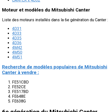
CANTER x 4D32
Moteur et modèles du Mitsubishi Canter
Liste des moteurs installés dans la 6e génération du Canter :
4D31
4D33
4D35
4D36
4M42
4M50
4M51
Recherche de modèles populaires de Mitsubishi
Canter à vendre :
FE51CBD
FE52CE
FE517BD
FE648E
FE638G