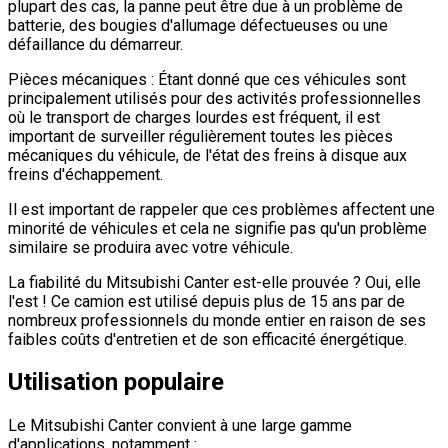
plupart des cas, la panne peut être due à un problème de
batterie, des bougies d'allumage défectueuses ou une
défaillance du démarreur.
Pièces mécaniques : Étant donné que ces véhicules sont
principalement utilisés pour des activités professionnelles
où le transport de charges lourdes est fréquent, il est
important de surveiller régulièrement toutes les pièces
mécaniques du véhicule, de l'état des freins à disque aux
freins d'échappement.
Il est important de rappeler que ces problèmes affectent une
minorité de véhicules et cela ne signifie pas qu'un problème
similaire se produira avec votre véhicule.
La fiabilité du Mitsubishi Canter est-elle prouvée ? Oui, elle
l'est ! Ce camion est utilisé depuis plus de 15 ans par de
nombreux professionnels du monde entier en raison de ses
faibles coûts d'entretien et de son efficacité énergétique.
Utilisation populaire
Le Mitsubishi Canter convient à une large gamme
d'applications, notamment :