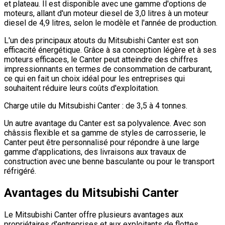
et plateau. Il est disponible avec une gamme d'options de
moteurs, allant d'un moteur diesel de 3,0 litres à un moteur
diesel de 4,9 litres, selon le modèle et l'année de production.
L'un des principaux atouts du Mitsubishi Canter est son
efficacité énergétique. Grâce à sa conception légère et à ses
moteurs efficaces, le Canter peut atteindre des chiffres
impressionnants en termes de consommation de carburant,
ce qui en fait un choix idéal pour les entreprises qui
souhaitent réduire leurs coûts d'exploitation.
Charge utile du Mitsubishi Canter : de 3,5 à 4 tonnes.
Un autre avantage du Canter est sa polyvalence. Avec son
châssis flexible et sa gamme de styles de carrosserie, le
Canter peut être personnalisé pour répondre à une large
gamme d'applications, des livraisons aux travaux de
construction avec une benne basculante ou pour le transport
réfrigéré.
Avantages du Mitsubishi Canter
Le Mitsubishi Canter offre plusieurs avantages aux
propriétaires d'entreprises et aux exploitants de flottes,