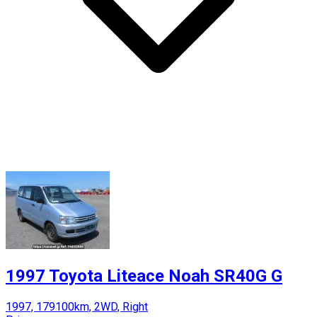
1997 Toyota Liteace Noah SR40G G
1997, 179100km, 2WD, Right