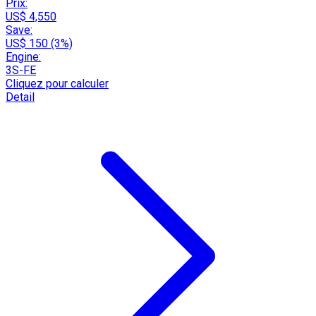
Prix:
US$ 4,550
Save:
US$ 150 (3%)
Engine:
3S-FE
Cliquez pour calculer
Detail