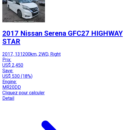
2017 Nissan Serena GFC27 HIGHWAY
STAR
2017, 131200km, 2WD, Right
Prix:
US$ 2,450
Save:
US$ 530 (18%)
Engine:
MR20DD
Cliquez pour calculer
Detail