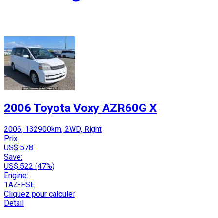
2006 Toyota Voxy AZR60G X
2006, 132900km, 2WD, Right
Prix:
US$ 578
Save:
US$ 522 (47%)
Engine:
1AZ-FSE
Cliquez pour calculer
Detail