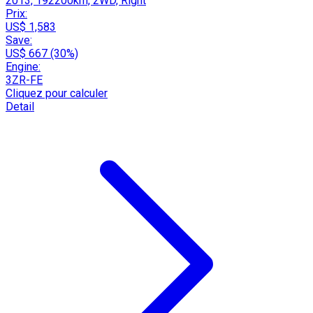
2013, 192200km, 2WD, Right
Prix:
US$ 1,583
Save:
US$ 667 (30%)
Engine:
3ZR-FE
Cliquez pour calculer
Detail