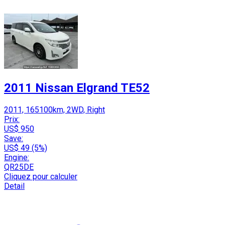
2011 Nissan Elgrand TE52
2011, 165100km, 2WD, Right
Prix:
US$ 950
Save:
US$ 49 (5%)
Engine:
QR25DE
Cliquez pour calculer
Detail