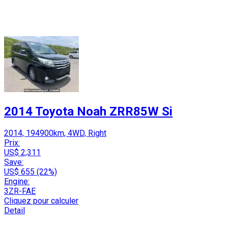
2014 Toyota Noah ZRR85W Si
2014, 194900km, 4WD, Right
Prix:
US$ 2,311
Save:
US$ 655 (22%)
Engine:
3ZR-FAE
Cliquez pour calculer
Detail