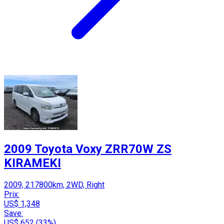
2009 Toyota Voxy ZRR70W ZS
KIRAMEKI
2009, 217800km, 2WD, Right
Prix:
US$ 1,348
Save:
US$ 652 (33%)