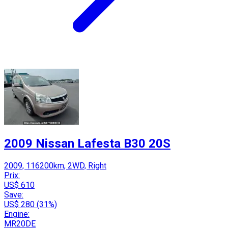
2009 Nissan Lafesta B30 20S
2009, 116200km, 2WD, Right
Prix:
US$ 610
Save:
US$ 280 (31%)
Engine:
MR20DE