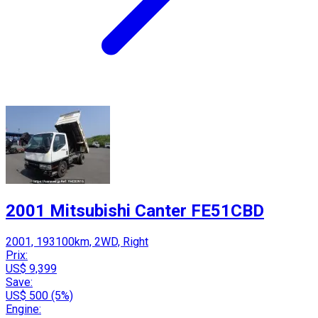
2001 Mitsubishi Canter FE51CBD
2001, 193100km, 2WD, Right
Prix:
US$ 9,399
Save:
US$ 500 (5%)
Engine: