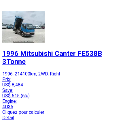
1996 Mitsubishi Canter FE538B
3Tonne
1996, 214100km, 2WD, Right
Prix:
US$ 8,484
Save:
US$ 515 (6%)
Engine:
4D35
Cliquez pour calculer
Detail