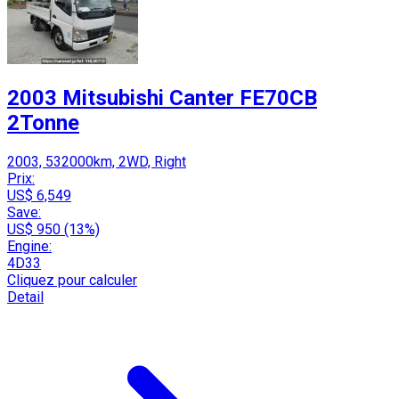
2003 Mitsubishi Canter FE70CB
2Tonne
2003, 532000km, 2WD, Right
Prix:
US$ 6,549
Save:
US$ 950 (13%)
Engine:
4D33
Cliquez pour calculer
Detail