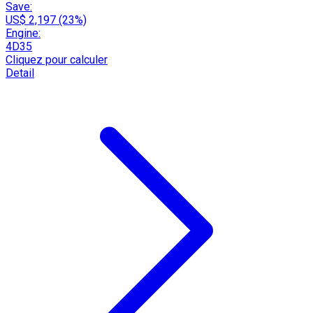
Save:
US$ 2,197 (23%)
Engine:
4D35
Cliquez pour calculer
Detail