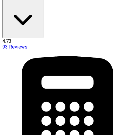
4.73
93
Reviews