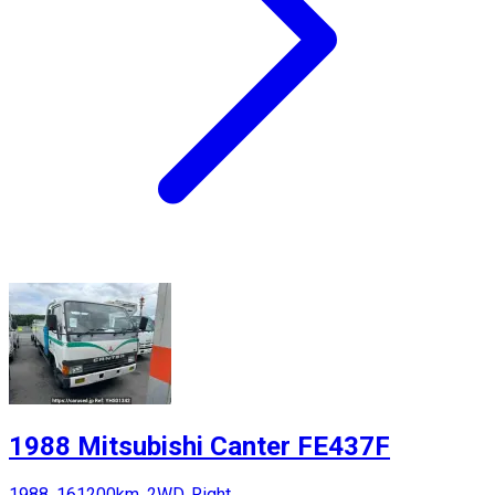
1988 Mitsubishi Canter FE437F
1988, 161200km, 2WD, Right