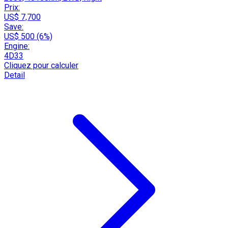
Prix:
US$ 7,700
Save:
US$ 500 (6%)
Engine:
4D33
Cliquez pour calculer
Detail