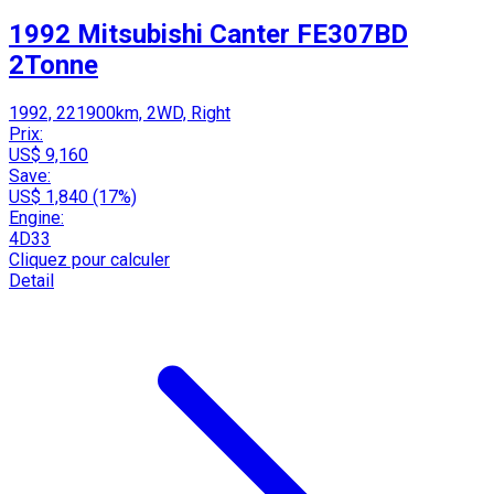
1992 Mitsubishi Canter FE307BD
2Tonne
1992, 221900km, 2WD, Right
Prix:
US$ 9,160
Save:
US$ 1,840 (17%)
Engine:
4D33
Cliquez pour calculer
Detail