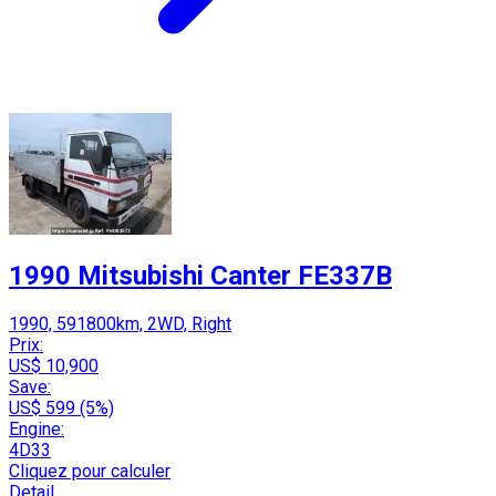
1990 Mitsubishi Canter FE337B
1990, 591800km, 2WD, Right
Prix:
US$ 10,900
Save:
US$ 599 (5%)
Engine:
4D33
Cliquez pour calculer
Detail