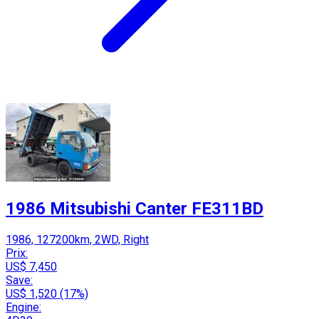
1986 Mitsubishi Canter FE311BD
1986, 127200km, 2WD, Right
Prix:
US$ 7,450
Save:
US$ 1,520 (17%)
Engine: