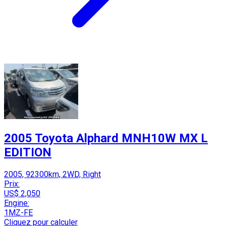
2005 Toyota Alphard MNH10W MX L
EDITION
2005, 92300km, 2WD, Right
Prix:
US$ 2,050
Engine:
1MZ-FE
Cliquez pour calculer