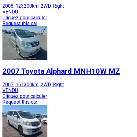
2008, 123200km, 2WD, Right
VENDU
Cliquez pour calculer
Request this car
2007 Toyota Alphard MNH10W MZ
2007, 161300km, 2WD, Right
VENDU
Cliquez pour calculer
Request this car