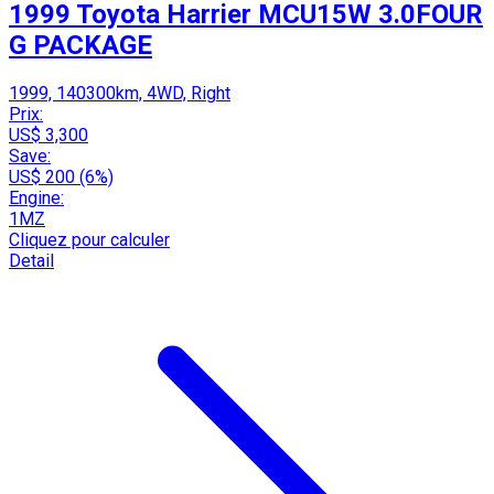
1999 Toyota Harrier MCU15W 3.0FOUR
G PACKAGE
1999, 140300km, 4WD, Right
Prix:
US$ 3,300
Save:
US$ 200 (6%)
Engine:
1MZ
Cliquez pour calculer
Detail