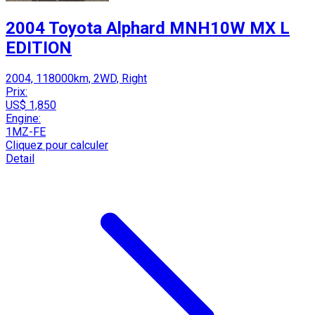
2004 Toyota Alphard MNH10W MX L
EDITION
2004, 118000km, 2WD, Right
Prix:
US$ 1,850
Engine:
1MZ-FE
Cliquez pour calculer
Detail