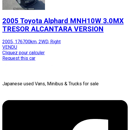
2005 Toyota Alphard MNH10W 3.0MX
TRESOR ALCANTARA VERSION
2005, 176700km, 2WD, Right
VENDU
Cliquez pour calculer
Request this car
Japanese used Vans, Minibus & Trucks for sale