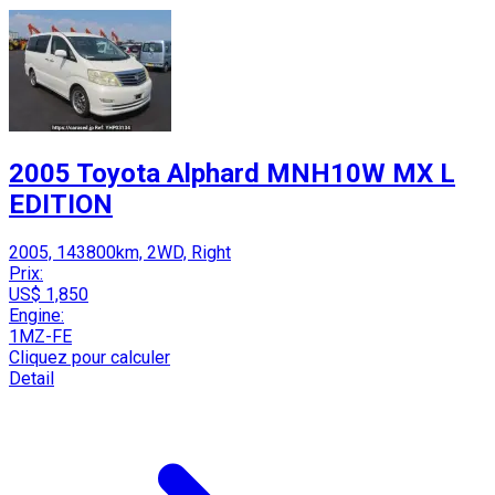
2005 Toyota Alphard MNH10W MX L
EDITION
2005, 143800km, 2WD, Right
Prix:
US$ 1,850
Engine:
1MZ-FE
Cliquez pour calculer
Detail