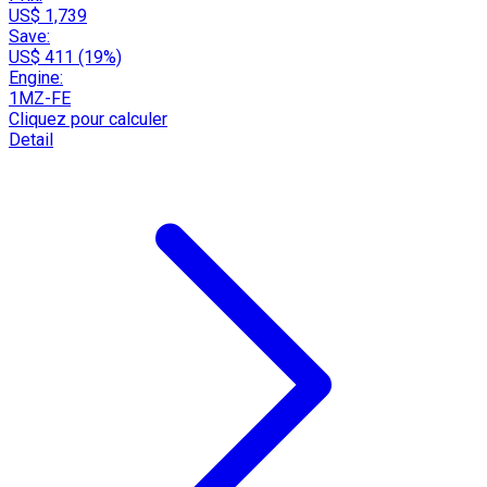
US$ 1,739
Save:
US$ 411 (19%)
Engine:
1MZ-FE
Cliquez pour calculer
Detail