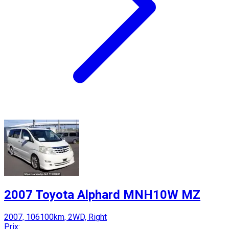
2007 Toyota Alphard MNH10W MZ
2007, 106100km, 2WD, Right
Prix: