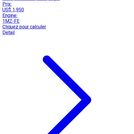
Prix:
US$ 1,950
Engine:
1MZ-FE
Cliquez pour calculer
Detail