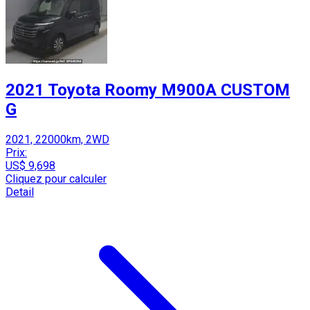
2021 Toyota Roomy M900A CUSTOM
G
2021, 22000km, 2WD
Prix:
US$ 9,698
Cliquez pour calculer
Detail