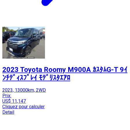
2023 Toyota Roomy M900A ｶｽﾀﾑG-T 9ｲ
ﾝﾁﾃﾞｨｽﾌﾟﾚｲ ﾓﾃﾞﾘｽﾀｴｱﾛ
2023, 13000km, 2WD
Prix:
US$ 11,147
Cliquez pour calculer
Detail