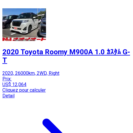
2020 Toyota Roomy M900A 1.0 ｶｽﾀﾑ G-
T
2020, 26000km, 2WD, Right
Prix:
US$ 12,064
Cliquez pour calculer
Detail