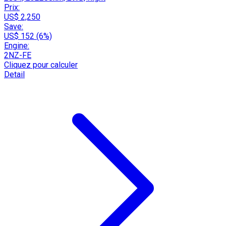
Prix:
US$ 2,250
Save:
US$ 152 (6%)
Engine:
2NZ-FE
Cliquez pour calculer
Detail