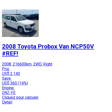
2008 Toyota Probox Van NCP50V
#REF!
2008, 216600km, 2WD, Right
Prix:
US$ 2,140
Save:
US$ 360 (14%)
Engine:
2NZ-FE
Cliquez pour calculer
Detail