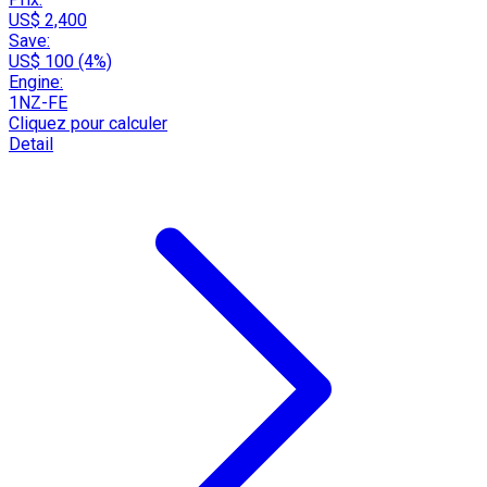
US$ 2,400
Save:
US$ 100 (4%)
Engine:
1NZ-FE
Cliquez pour calculer
Detail