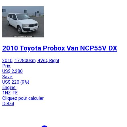
2010 Toyota Probox Van NCP55V DX
2010, 177800km, 4WD, Right
Prix:
US$ 2,280
Save:
US$ 220 (9%)
Engine:
1NZ-FE
Cliquez pour calculer
Detail