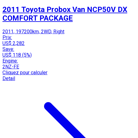
2011 Toyota Probox Van NCP50V DX
COMFORT PACKAGE
2011, 197200km, 2WD, Right
Prix:
US$ 2,282
Save:
US$ 118 (5%)
Engine:
2NZ-FE
Cliquez pour calculer
Detail