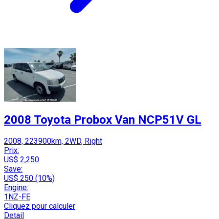
2008 Toyota Probox Van NCP51V GL
2008, 223900km, 2WD, Right
Prix:
US$ 2,250
Save:
US$ 250 (10%)
Engine:
1NZ-FE
Cliquez pour calculer
Detail