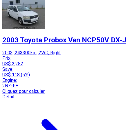
2003 Toyota Probox Van NCP50V DX-J
2003, 243300km, 2WD, Right
Prix:
US$ 2,282
Save:
US$ 118 (5%)
Engine:
2NZ-FE
Cliquez pour calculer
Detail