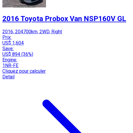
2016 Toyota Probox Van NSP160V GL
2016, 204700km, 2WD, Right
Prix:
US$ 1,604
Save:
US$ 894 (36%)
Engine:
1NR-FE
Cliquez pour calculer
Detail