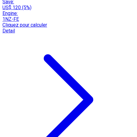
Save:
US$ 120 (5%)
Engine:
1NZ-FE
Cliquez pour calculer
Detail