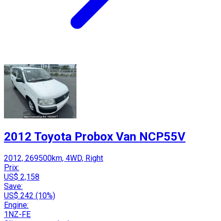
2012 Toyota Probox Van NCP55V
2012, 269500km, 4WD, Right
Prix:
US$ 2,158
Save:
US$ 242 (10%)
Engine:
1NZ-FE