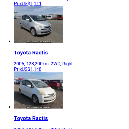
Prix
US$1,111
Toyota
Ractis
2006
,
128,200
km,
2WD
,
Right
Prix
US$1,148
Toyota
Ractis