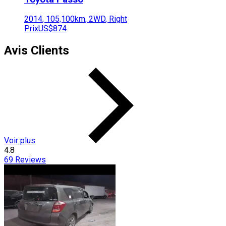
2014
,
105,100
km,
2WD
,
Right
Prix
US$874
Avis Clients
Voir plus
4.8
69
Reviews