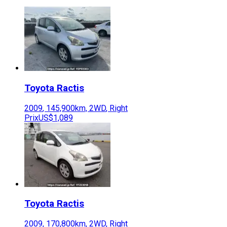
Toyota
Ractis
2009
,
145,900
km,
2WD
,
Right
Prix
US$1,089
Toyota
Ractis
2009
,
170,800
km,
2WD
,
Right