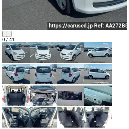
0
/
41