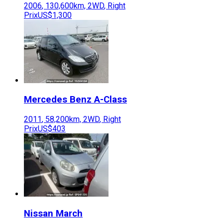
2006
,
130,600
km,
2WD
,
Right
Prix
US$1,300
Mercedes Benz
A-Class
2011
,
58,200
km,
2WD
,
Right
Prix
US$403
Nissan
March