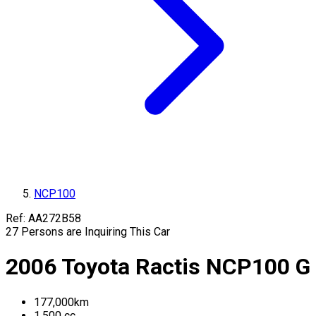
NCP100
Ref:
AA272B58
27
Persons are Inquiring This Car
2006
Toyota
Ractis
NCP100
G
177,000
km
1,500
cc