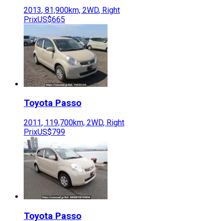
2013
,
81,900
km,
2WD
,
Right
Prix
US$665
Toyota
Passo
2011
,
119,700
km,
2WD
,
Right
Prix
US$799
Toyota
Passo