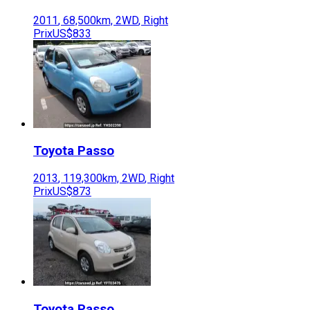
2011
,
68,500
km,
2WD
,
Right
Prix
US$833
Toyota
Passo
2013
,
119,300
km,
2WD
,
Right
Prix
US$873
Toyota
Passo