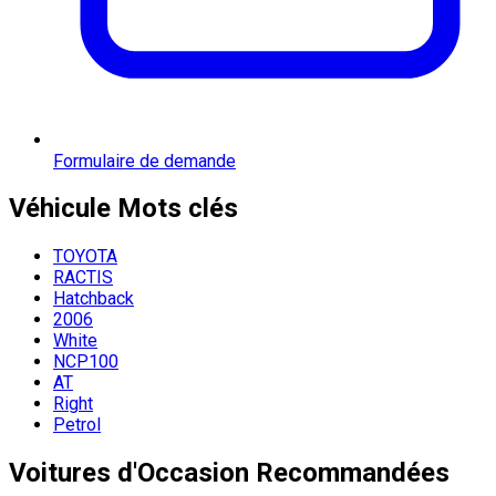
Formulaire de demande
Véhicule
Mots clés
TOYOTA
RACTIS
Hatchback
2006
White
NCP100
AT
Right
Petrol
Voitures d'Occasion Recommandées