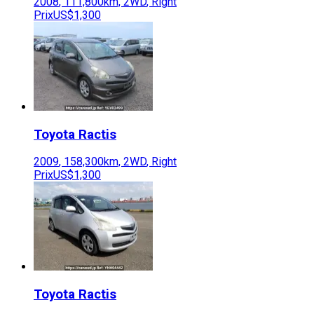
2008
,
111,800
km,
2WD
,
Right
Prix
US$1,300
Toyota
Ractis
2009
,
158,300
km,
2WD
,
Right
Prix
US$1,300
Toyota
Ractis