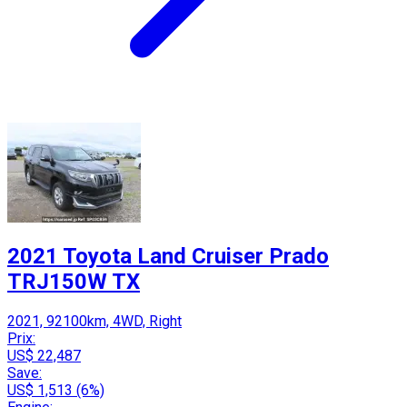
2021 Toyota Land Cruiser Prado
TRJ150W TX
2021, 92100km, 4WD, Right
Prix:
US$ 22,487
Save:
US$ 1,513 (6%)