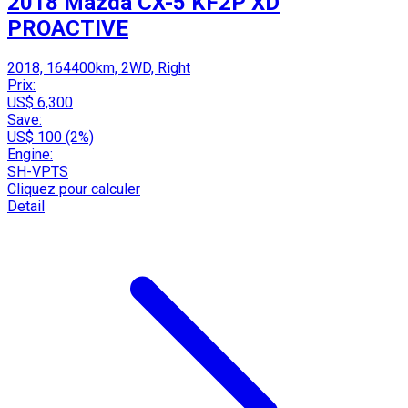
2018 Mazda CX-5 KF2P XD
PROACTIVE
2018, 164400km, 2WD, Right
Prix:
US$ 6,300
Save:
US$ 100 (2%)
Engine:
SH-VPTS
Cliquez pour calculer
Detail