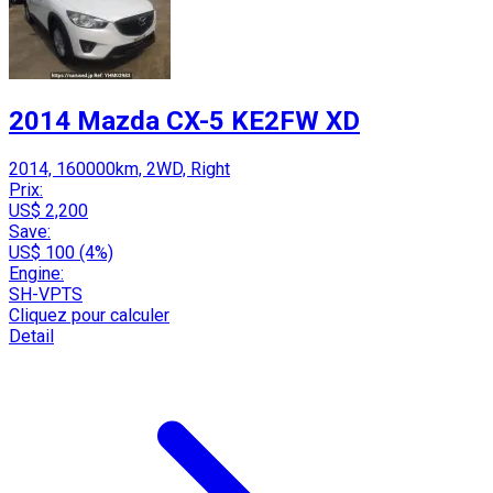
2014 Mazda CX-5 KE2FW XD
2014, 160000km, 2WD, Right
Prix:
US$ 2,200
Save:
US$ 100 (4%)
Engine:
SH-VPTS
Cliquez pour calculer
Detail