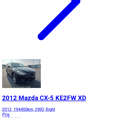
2012 Mazda CX-5 KE2FW XD
2012, 194400km, 2WD, Right
Prix: