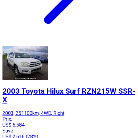
2003 Toyota Hilux Surf RZN215W SSR-
X
2003, 251100km, 4WD, Right
Prix:
US$ 6,584
Save:
US$ 2,616 (28%)