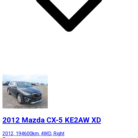
2012 Mazda CX-5 KE2AW XD
2012, 194600km, 4WD, Right