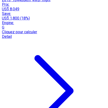
Prix:
US$ 8,049
Save:
US$ 1,800 (18%)
Engine:
G
Cliquez pour calculer
Detail