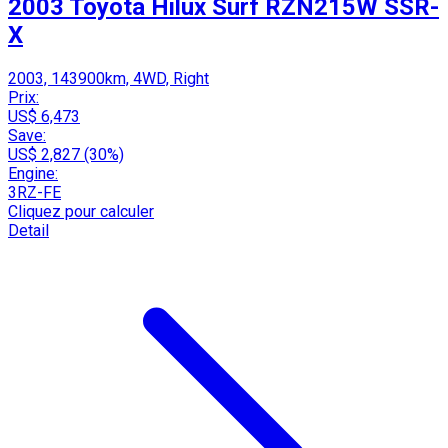
2003 Toyota Hilux Surf RZN215W SSR-
X
2003, 143900km, 4WD, Right
Prix:
US$ 6,473
Save:
US$ 2,827 (30%)
Engine:
3RZ-FE
Cliquez pour calculer
Detail