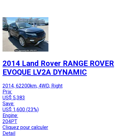
2014 Land Rover RANGE ROVER
EVOQUE LV2A DYNAMIC
2014, 62200km, 4WD, Right
Prix:
US$ 5,383
Save:
US$ 1,600 (23%)
Engine:
204PT
Cliquez pour calculer
Detail