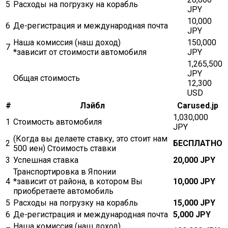
5
Расходы на погрузку на корабль
JPY
10,000
6
Де-регистрация и международная почта
JPY
Наша комиссия (наш доход)
150,000
7
*зависит от стоимости автомобиля
JPY
1,265,500
JPY
Общая стоимость
12,300
USD
#
Лэйбл
Carused.jp
1,030,000
1
Стоимость автомобиля
JPY
(Когда вы делаете ставку, это стоит нам
2
БЕСПЛАТНО
500 иен) Стоимость ставки
3
Успешная ставка
20,000 JPY
Транспортировка в Японии
4
*зависит от района, в котором Вы
10,000 JPY
приобретаете автомобиль
5
Расходы на погрузку на корабль
15,000 JPY
6
Де-регистрация и международная почта
5,000 JPY
Наша комиссия (наш доход)