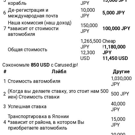
5
15,000 JPY
корабль
JPY
Де-регистрация и
10,000
6
5,000 JPY
международная почта
JPY
Наша комиссия (наш доход)
150,000
7
*зависит от стоимости
100,000 JPY
JPY
автомобиля
1,265,500
Cheap
JPY
!
1,180,000
Общая стоимость
12,300
JPY
USD
11,450 USD
Сэкономьте
850 USD
с Carused.jp!
#
Лэйбл
Другие
1,030,000
1
Стоимость автомобиля
JPY
(Когда вы делаете ставку, это стоит нам 500
2
500 JPY
иен) Стоимость ставки
40,000
3
Успешная ставка
JPY
Транспортировка в Японии
15,000
4
*зависит от района, в котором Вы
JPY
приобретаете автомобиль
20,000