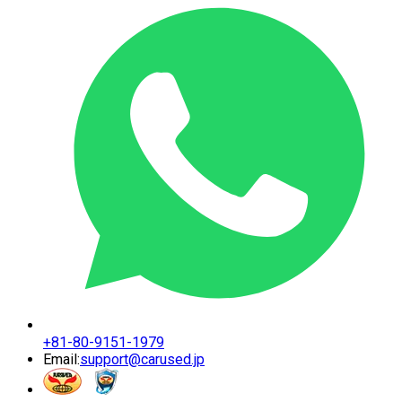
+81-80-9151-1979
Email:
support@carused.jp