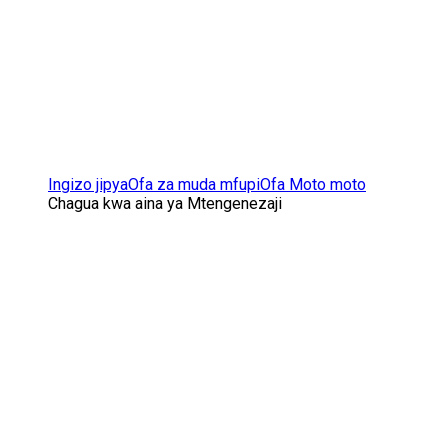
Ingizo jipya
Ofa za muda mfupi
Ofa Moto moto
Chagua kwa aina ya Mtengenezaji