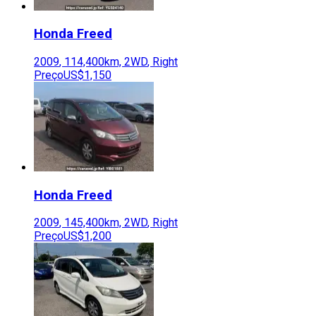
Honda
Freed
2009
,
114,400
km,
2WD
,
Right
Preço
US$1,150
Honda
Freed
2009
,
145,400
km,
2WD
,
Right
Preço
US$1,200