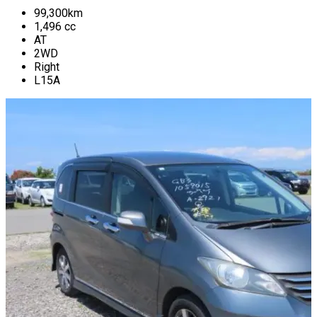
99,300
km
1,496
cc
AT
2WD
Right
L15A