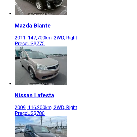
Mazda
Biante
2011
,
147,700
km,
2WD
,
Right
Preço
US$775
Nissan
Lafesta
2009
,
116,200
km,
2WD
,
Right
Preço
US$780