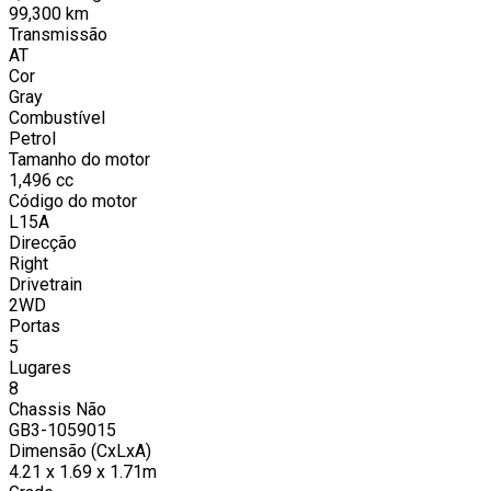
99,300
km
Transmissão
AT
Cor
Gray
Combustível
Petrol
Tamanho do motor
1,496
cc
Código do motor
L15A
Direcção
Right
Drivetrain
2WD
Portas
5
Lugares
8
Chassis Não
GB3-1059015
Dimensão (CxLxA)
4.21 x 1.69 x 1.71m