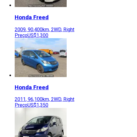
Honda
Freed
2009
,
90,400
km,
2WD
,
Right
Preço
US$1,300
Honda
Freed
2011
,
96,100
km,
2WD
,
Right
Preço
US$1,350