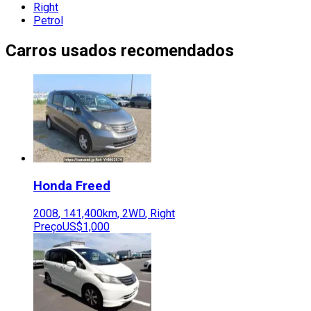
Right
Petrol
Carros usados recomendados
Honda
Freed
2008
,
141,400
km,
2WD
,
Right
Preço
US$1,000