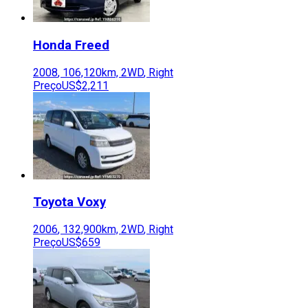
Honda
Freed
2008
,
106,120
km,
2WD
,
Right
Preço
US$2,211
Toyota
Voxy
2006
,
132,900
km,
2WD
,
Right
Preço
US$659