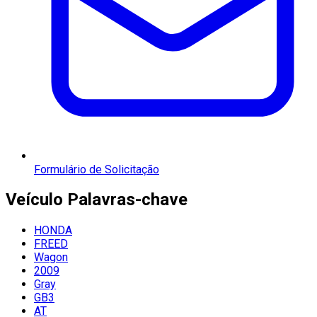
Formulário de Solicitação
Veículo
Palavras-chave
HONDA
FREED
Wagon
2009
Gray
GB3
AT