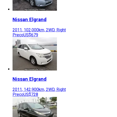
Nissan
Elgrand
2011
,
102,000
km,
2WD
,
Right
Preço
US$679
Nissan
Elgrand
2011
,
142,900
km,
2WD
,
Right
Preço
US$728